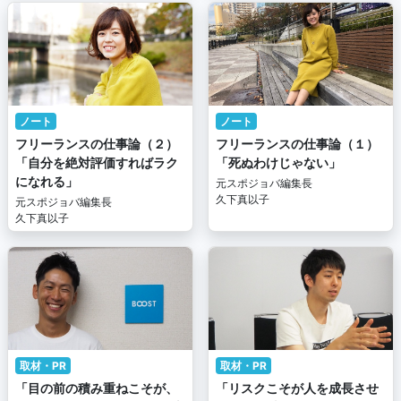
ノート
ノート
フリーランスの仕事論（２）
フリーランスの仕事論（１）
「自分を絶対評価すればラク
「死ぬわけじゃない」
になれる」
元スポジョバ編集長
久下真以子
元スポジョバ編集長
久下真以子
取材・PR
取材・PR
「目の前の積み重ねこそが、
「リスクこそが人を成長させ