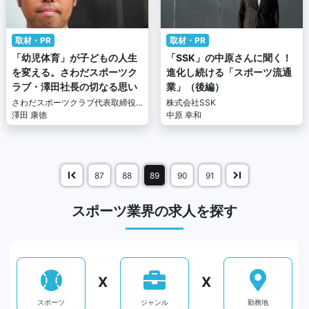
取材・PR
取材・PR
「幼児体育」が子どもの人生
「SSK」の中原さんに聞く！
を変える。さわだスポーツク
進化し続ける「スポーツ流通
ラブ・澤田社長の切なる思い
業」（後編）
さわだスポーツクラブ代表取締役
株式会社SSK
社長
澤田 康徳
中原 幸和
87
88
89
90
91
スポーツ業界の求人を探す
X
X
スポーツ
ジャンル
勤務地