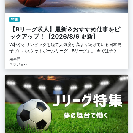
特集
【Bリーグ求人】最新＆おすすめ仕事をピ
ックアップ！【2026/8/6 更新】
W杯やオリンピックを経て人気度が高まり続けている日本男
子プロバスケットボールリーグ「Bリーグ」。 今ではチケッ
トも入手困難なほどバスケに興味を示す方々がたくさんいま
編集部
す。 そんなBリーグがこれからも日本の中心を走り続けるた
スポジョバ
めには、選手の活躍はもちろん、チームスタッフやリーグ運
営スタッフの存在が不可欠です。 バスケを愛するあなたなら
一度はBリーグに携わりたいと思ったことがあるはず。 あな
たの経験を活かせる求人から未経験でも挑戦できる求人まで
様々です！ ぜひ最後までご覧ください！！