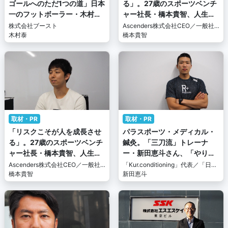
ゴールへのただ1つの道」日本
る」。27歳のスポーツベンチ
一のフットボーラー・木村泰
ャー社長・橋本貴智、人生の
のパラレルキャリア
信念（後編）
株式会社ブースト
Ascenders株式会社CEO／一般社
木村泰
団法人JapanSportsHub 代表理事
橋本貴智
取材・PR
取材・PR
「リスクこそが人を成長させ
パラスポーツ・メディカル・
る」。27歳のスポーツベンチ
鍼灸。「三刀流」トレーナ
ャー社長・橋本貴智、人生の
ー・新田恵斗さん、「やりが
信念（前編）
いは人が変わる瞬間」
Ascenders株式会社CEO／一般社
「Kur.conditioning」代表／「日本
団法人JapanSportsHub 代表理事
橋本貴智
車いすラグビー連盟」メディカル
新田恵斗
部会強化トレーナー／「ウェルネ
スジム山王」ケアスタッフ