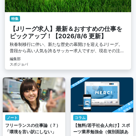
特集
【Jリーグ求人】最新＆おすすめの仕事を
ピックアップ！【2026/8/6 更新】
秋春制移行に伴い、新たな歴史の幕開けを迎えるJリーグ。
普段から高い人気を誇るサッカー求人ですが、現在その注目
度はさらに加速中！ スポジョバで初掲載の求人もあるのでお
編集部
見逃しなく！
スポジョバ
ノート
コラム
フリーランスの仕事論（７）
【無料/若手社会人向け】スポ
「環境を言い訳にしない」
ーツ業界勉強会（個別面談あ