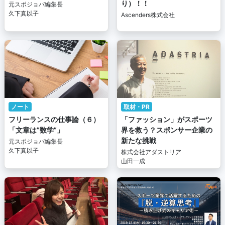
り）！！
元スポジョバ編集長
久下真以子
Ascenders株式会社
ノート
取材・PR
フリーランスの仕事論（６）
「ファッション」がスポーツ
「文章は”数学”」
界を救う？スポンサー企業の
新たな挑戦
元スポジョバ編集長
久下真以子
株式会社アダストリア
山田一成