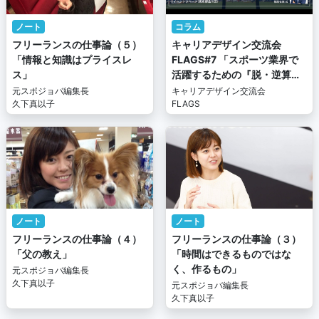
ノート
コラム
フリーランスの仕事論（５）
キャリアデザイン交流会
「情報と知識はプライスレ
FLAGS#7 「スポーツ業界で
ス」
活躍するための『脱・逆算思
考』」～積み上げ式のキャリ
元スポジョバ編集長
キャリアデザイン交流会
久下真以子
ア術～
FLAGS
ノート
ノート
フリーランスの仕事論（４）
フリーランスの仕事論（３）
「父の教え」
「時間はできるものではな
く、作るもの」
元スポジョバ編集長
久下真以子
元スポジョバ編集長
久下真以子