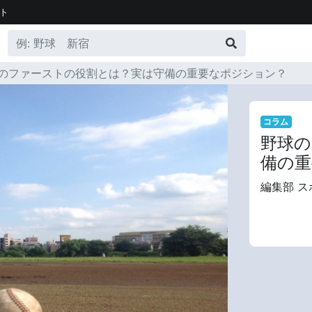
ト
のファーストの役割とは？実は守備の重要なポジション？
コラム
野球の
備の重
編集部 ス