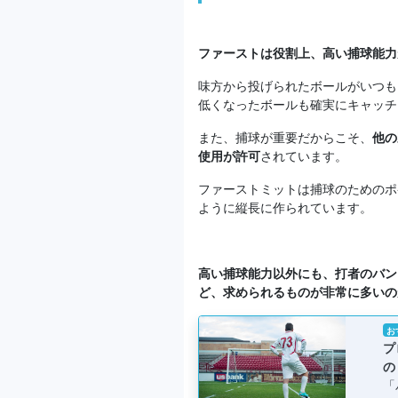
ファーストは役割上、高い捕球能力
味方から投げられたボールがいつも
低くなったボールも確実にキャッチ
また、捕球が重要だからこそ、
他の
使用が許可
されています。
ファーストミットは捕球のためのポ
ように縦長に作られています。
高い捕球能力以外にも、打者のバン
ど、求められるものが非常に多いの
お
プ
の
「