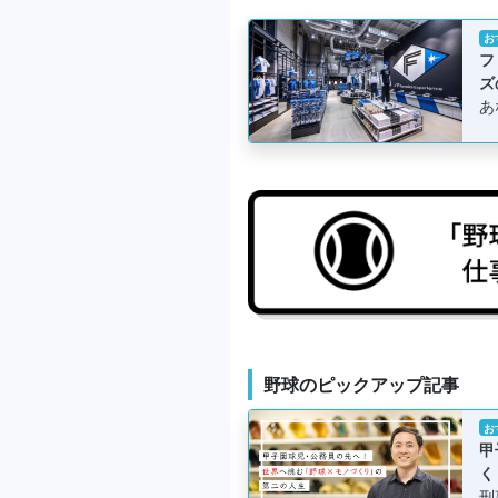
お
フ
ズ
あ
野球のピックアップ記事
お
甲
く
刑