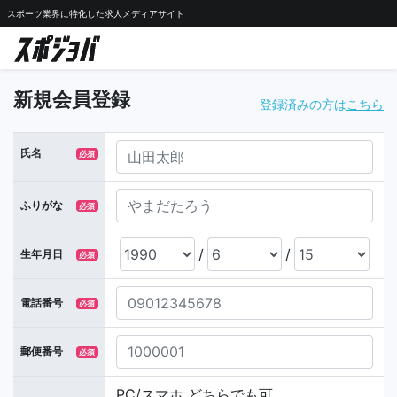
スポーツ業界に特化した求人メディアサイト
新規会員登録
登録済みの方は
こちら
氏名
必須
ふりがな
必須
/
/
生年月日
必須
電話番号
必須
郵便番号
必須
PC/スマホ どちらでも可