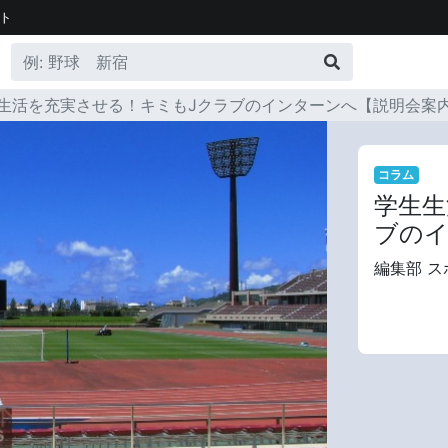
ト
生活を充実させる！キミもJクラブのインターンへ【説明会案
コラム
学生生
ブのイ
編集部 ス