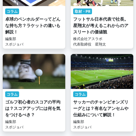
コラム
取材・PR
卓球のペンホルダーってどん
フットサル日本代表で社長。
な持ち方？ラケットの違いも
星翔太が考えるこれからのア
解説！
スリートの価値観
編集部
株式会社アスラボ
スポジョバ
代表取締役 星翔太
コラム
コラム
ゴルフ初心者のスコアの平均
サッカーのチャンピオンズリ
は？スコアアップには何を気
ーグとは？有名なアンセムや
をつけるべき？
仕組みについて解説！
編集部
編集部
スポジョバ
スポジョバ