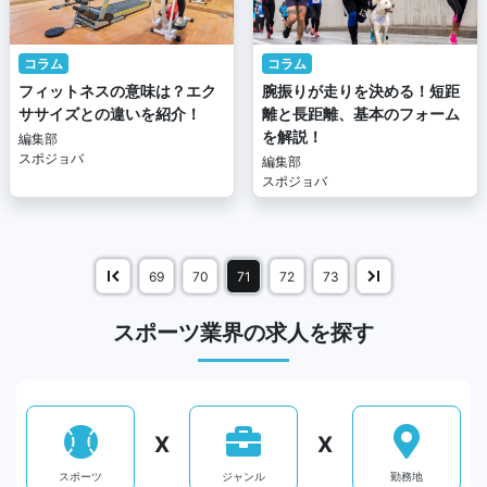
コラム
コラム
フィットネスの意味は？エク
腕振りが走りを決める！短距
ササイズとの違いを紹介！
離と長距離、基本のフォーム
を解説！
編集部
スポジョバ
編集部
スポジョバ
69
70
71
72
73
スポーツ業界の求人を探す
X
X
スポーツ
ジャンル
勤務地