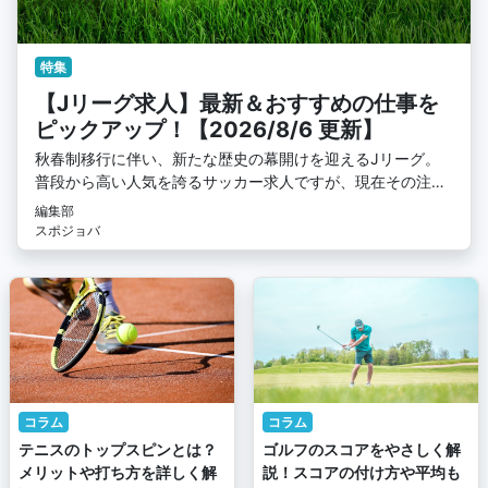
特集
【Jリーグ求人】最新＆おすすめの仕事を
ピックアップ！【2026/8/6 更新】
秋春制移行に伴い、新たな歴史の幕開けを迎えるJリーグ。
普段から高い人気を誇るサッカー求人ですが、現在その注目
度はさらに加速中！ スポジョバで初掲載の求人もあるのでお
編集部
見逃しなく！
スポジョバ
コラム
コラム
テニスのトップスピンとは？
ゴルフのスコアをやさしく解
メリットや打ち方を詳しく解
説！スコアの付け方や平均も