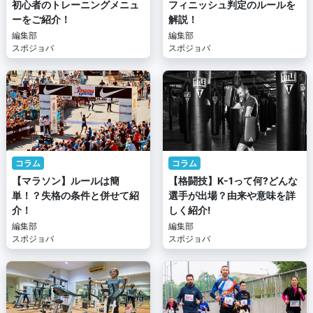
初心者のトレーニングメニュ
フィニッシュ判定のルールを
ーをご紹介！
解説！
編集部
編集部
スポジョバ
スポジョバ
コラム
コラム
【マラソン】ルールは簡
【格闘技】K-1って何?どんな
単！？失格の条件と併せて紹
選手が出場？由来や意味を詳
介！
しく紹介!
編集部
編集部
スポジョバ
スポジョバ