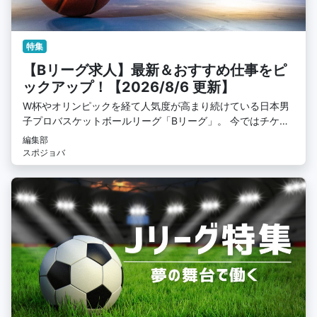
特集
【Bリーグ求人】最新＆おすすめ仕事をピ
ックアップ！【2026/8/6 更新】
W杯やオリンピックを経て人気度が高まり続けている日本男
子プロバスケットボールリーグ「Bリーグ」。 今ではチケッ
トも入手困難なほどバスケに興味を示す方々がたくさんいま
編集部
す。 そんなBリーグがこれからも日本の中心を走り続けるた
スポジョバ
めには、選手の活躍はもちろん、チームスタッフやリーグ運
営スタッフの存在が不可欠です。 バスケを愛するあなたなら
一度はBリーグに携わりたいと思ったことがあるはず。 あな
たの経験を活かせる求人から未経験でも挑戦できる求人まで
様々です！ ぜひ最後までご覧ください！！