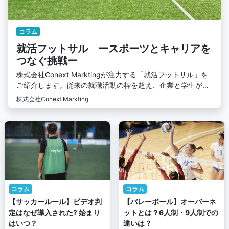
コラム
就活フットサル ースポーツとキャリアを
つなぐ挑戦ー
株式会社Conext Marktingが注力する「就活フットサル」を
ご紹介します。従来の就職活動の枠を超え、企業と学生がス
ポーツを通じて自然につながる採用直結型イベントです。こ
株式会社Conext Markting
れまで浦和レッズや川崎フロンターレとの連携や、槙野智章
氏・中村憲剛氏・松井大輔氏・アレッサンドロ・デル・ピエ
ロ氏など豪華ゲストを迎え、多くの出会いと特別な体験を生
み出してきました。 本記事では、この新たな挑戦に懸ける私
たちの想いと熱意をお伝えします。ぜひその一端を感じ取っ
ていただければ幸いです
コラム
コラム
【サッカールール】ビデオ判
【バレーボール】オーバーネ
定はなぜ導入された? 始まり
ットとは？6人制・9人制での
はいつ？
違いは？