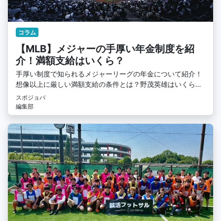
コラム
【MLB】メジャーの手厚い年金制度を紹
介！満額支給はいくら？
手厚い制度で知られるメジャーリーグの年金について紹介！
想像以上に厳しい満額支給の条件とは？野茂英雄はいくらも
らった？
スポジョバ
編集部