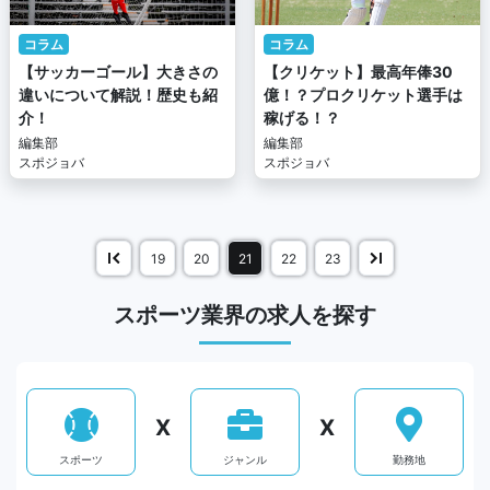
コラム
コラム
【サッカーゴール】大きさの
【クリケット】最高年俸30
違いについて解説！歴史も紹
億！？プロクリケット選手は
介！
稼げる！？
編集部
編集部
スポジョバ
スポジョバ
19
20
21
22
23
スポーツ業界の求人を探す
X
X
スポーツ
ジャンル
勤務地