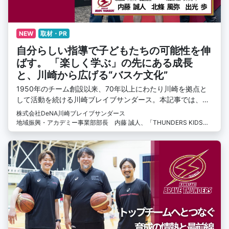
NEW
取材・PR
自分らしい指導で子どもたちの可能性を伸
ばす。 「楽しく学ぶ」の先にある成長
と、川崎から広げる“バスケ文化”
1950年のチーム創設以来、70年以上にわたり川崎を拠点と
して活動を続ける川崎ブレイブサンダース。本記事では、そ
の取り組みの一つであるスクール部門にフォーカス。スクー
株式会社DeNA川崎ブレイブサンダース
ルのメインコーチ陣に指導への思いや子どもたちとの向き合
地域振興・アカデミー事業部部長 内藤 誠人、「THUNDERS KIDS」
い方、川崎ブレイブサンダースのスクールでバスケットボー
メインコーチ 出光歩、北條 風弥
ルを教える魅力について話を伺いました。