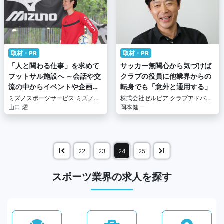
取材・PR
取材・PR
「人と関わる仕事」を求めて
サッカー無関心から気づけば
フットサル施設へ ～会話や交
クラブの役員に他業界からの
流の中からイベントや企画を
転身でも「意外と通用する」
生みだす～
ミズノスポーツサービス ミズノフ
株式会社ゼルビア クラブアドバイ
ットサルプラザ味の素スタジアム
山口 燿
ザー
岡本健一
22
23
24
25
スポーツ業界の求人を探す