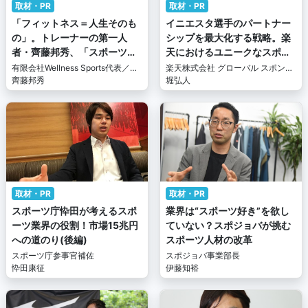
取材・PR
取材・PR
「フィットネス＝人生そのも
イニエスタ選手のパートナー
の」。トレーナーの第一人
シップを最大化する戦略。楽
者・齊藤邦秀、「スポーツ業
天におけるユニークなスポー
界への関わり方は無限大」
ツマーケティングとは。
有限会社Wellness Sports代表／
楽天株式会社 グローバル スポンサ
NESTA（全米エクササイズ＆スポ
齊藤邦秀
ーシップ オフィス ヴァイス オフィ
堀弘人
ーツトレーナー協会） JAPANエグ
スマネジャー
ゼクティブオペレーショナルチー
フ
取材・PR
取材・PR
スポーツ庁忰田が考えるスポ
業界は“スポーツ好き”を欲し
ーツ業界の役割！市場15兆円
ていない？スポジョバが挑む
への道のり(後編)
スポーツ人材の改革
スポーツ庁参事官補佐
スポジョバ事業部長
忰田康征
伊藤知裕