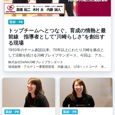
取材・PR
トップチームへとつなぐ、育成の情熱と最
前線 指導者として“川崎らしさ”を創出す
る現場
1950年のチーム創設以来、70年以上にわたり川崎を拠点と
して活動を続ける川崎ブレイブサンダース。今回は、アカデ
ミー事業の『ユース活動』にスポットを当てます。現場の指
株式会社DeNA川崎ブレイブサンダース
導者のインタビューを通じ、強化育成に懸ける熱い思いや、
地域振興・アカデミー事業部部長 内藤 誠人、U18ヘッドコーチ 木
その取り組みについて詳しくお話を伺いました。
村 太、U15アシスタントコーチ 髙橋祐二
取材・PR
取材・PR