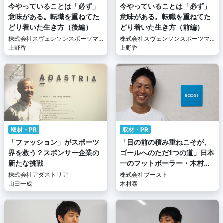
今やっていることは「必ず」
今やっていることは「必ず」
意味がある。転職を重ねてた
意味がある。転職を重ねてた
どり着いた生き方（後編）
どり着いた生き方（前編）
株式会社スヴェンソンスポーツマ
株式会社スヴェンソンスポーツマ
ーケティング
上野香
ーケティング
上野香
取材・PR
取材・PR
「ファッション」がスポーツ
「目の前の積み重ねこそが、
界を救う？スポンサー企業の
ゴールへのただ1つの道」日本
新たな挑戦
一のフットボーラー・木村泰
のパラレルキャリア
株式会社アダストリア
株式会社ブースト
山田一成
木村泰