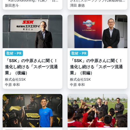
「Kur.conditioning」代表／「日本
さわだスポーツクラブ代表取締役
車いすラグビー連盟」メディカル
新田恵斗
社長
澤田 康徳
部会強化トレーナー／「ウェルネ
スジム山王」ケアスタッフ
取材・PR
取材・PR
「SSK」の中原さんに聞く！
「SSK」の中原さんに聞く！
進化し続ける「スポーツ流通
進化し続ける「スポーツ流通
業」（後編）
業」（前編）
株式会社SSK
株式会社SSK
中原 幸和
中原 幸和