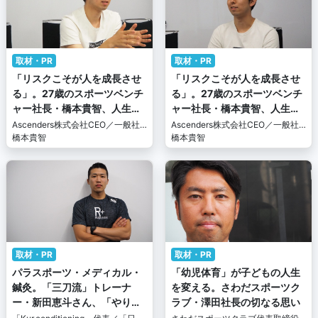
取材・PR
取材・PR
「リスクこそが人を成長させ
「リスクこそが人を成長させ
る」。27歳のスポーツベンチ
る」。27歳のスポーツベンチ
ャー社長・橋本貴智、人生の
ャー社長・橋本貴智、人生の
信念（後編）
信念（前編）
Ascenders株式会社CEO／一般社
Ascenders株式会社CEO／一般社
団法人JapanSportsHub 代表理事
橋本貴智
団法人JapanSportsHub 代表理事
橋本貴智
取材・PR
取材・PR
パラスポーツ・メディカル・
「幼児体育」が子どもの人生
鍼灸。「三刀流」トレーナ
を変える。さわだスポーツク
ー・新田恵斗さん、「やりが
ラブ・澤田社長の切なる思い
いは人が変わる瞬間」