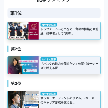
第1位
おすすめ記事
トップチームへとつなぐ、育成の情熱と最前
線 指導者として“川崎…
第2位
おすすめ記事
「バスケの魅力を伝えたい」佐賀バルーナー
ズで叶える夢
第3位
おすすめ記事
サッカーエージェントのリアル。Jリーガー
のキャリア形成を支える…