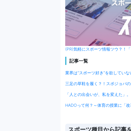
(PR)気軽にスポーツ情報ツウ？！「
記事一覧
業界は“スポーツ好き”を欲してい
三足の草鞋を履く？！スポジョバの
「人との出会いが、私を変えた」。
HADOって何？～体育の授業に「
スポーツ種目から記事