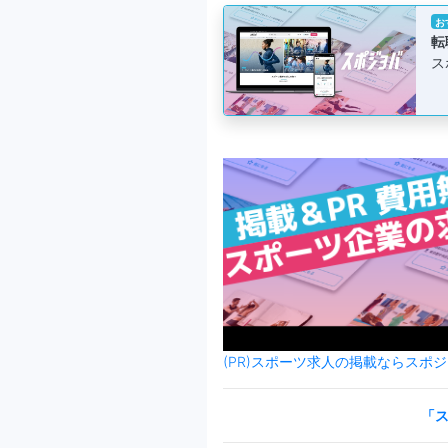
お
転
ス
(PR)スポーツ求人の掲載ならスポ
「