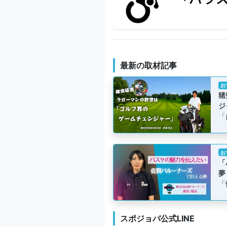
最新の取材記事
お
猪
ジ
「
お
「
夢
「
スポジョバ公式LINE