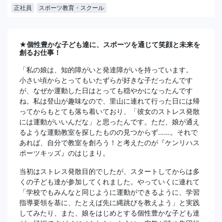
正社員
スポーツ教育・スクール
★個性豊かな子ども達に、スポーツを通じて笑顔と未来を
創るお仕事！
「私の娘は、知的障がいと発達障がいを持っています。
小さい頃からとってもいたずらが好きな子だったんです
が、なぜか運動した日はとっても穏やかになったんです
ね。私は登山が趣味なので、里山に連れて行った日には帰
ってからもとても落ち着いており、「彼女のストレス発散
には運動がいいんだな」と思ったんです。ただ、娘が通え
るような運動教室を探したものの見つからず……。それで
あれば、自分で教室を創ろう！と考えたのが『ケンリハス
ポーツキッズ』のはじまり。
当初はストレス発散目的でしたが、スタートしてからは多
くの子ども達が参加してくれました。やっていくに連れて
「学校でもみんなと同じように運動ができるように、学習
指導要領を基に、たとえば先に縄跳びを教えよう」と実践
してみたり、また、娘をはじめとする個性豊かな子ども達