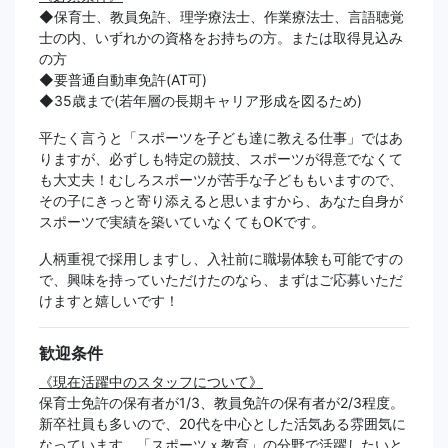
◆保育士、教員免許、理学療法士、作業療法士、言語聴覚
士の内、いずれかの資格をお持ちの方。または取得見込み
の方
◆要普通自動車免許(AT可)
◆35歳まで(若年層の長期キャリア形成を図るため)
平たく言うと「スポーツを子ども達に教える仕事」ではあ
りますが、必ずしも特定の競技、スポーツが得意でなくて
も大丈夫！むしろスポーツが苦手な子どももいますので、
その子にきっと寄り添えると思いますから、あなた自身が
スポーツで実績を築いていなくてもOKです。
人柄重視で採用しますし、入社前に職場体験も可能ですの
で、興味を持っていただけたのなら、まずはご応募いただ
けますと嬉しいです！
歓迎条件
《現在活躍中のスタッフについて》
保育士免許の保有者が1/3、教員免許の保有者が2/3程度。
新卒社員も多いので、20代を中心とした活気ある雰囲気に
なっています。「スポーツｘ教育」の分野で活躍したいと