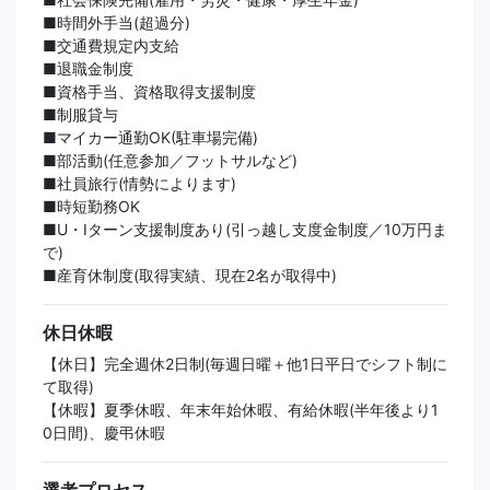
■時間外手当(超過分)
■交通費規定内支給
■退職金制度
■資格手当、資格取得支援制度
■制服貸与
■マイカー通勤OK(駐車場完備)
■部活動(任意参加／フットサルなど)
■社員旅行(情勢によります)
■時短勤務OK
■U・Iターン支援制度あり(引っ越し支度金制度／10万円ま
で)
■産育休制度(取得実績、現在2名が取得中)
休日休暇
【休日】完全週休2日制(毎週日曜＋他1日平日でシフト制に
て取得)
【休暇】夏季休暇、年末年始休暇、有給休暇(半年後より1
0日間)、慶弔休暇