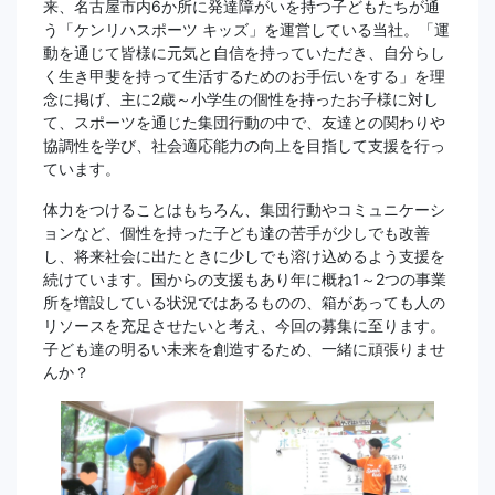
来、名古屋市内6か所に発達障がいを持つ子どもたちが通
う「ケンリハスポーツ キッズ」を運営している当社。「運
動を通じて皆様に元気と自信を持っていただき、自分らし
く生き甲斐を持って生活するためのお手伝いをする」を理
念に掲げ、主に2歳～小学生の個性を持ったお子様に対し
て、スポーツを通じた集団行動の中で、友達との関わりや
協調性を学び、社会適応能力の向上を目指して支援を行っ
ています。
体力をつけることはもちろん、集団行動やコミュニケーシ
ョンなど、個性を持った子ども達の苦手が少しでも改善
し、将来社会に出たときに少しでも溶け込めるよう支援を
続けています。国からの支援もあり年に概ね1～2つの事業
所を増設している状況ではあるものの、箱があっても人の
リソースを充足させたいと考え、今回の募集に至ります。
子ども達の明るい未来を創造するため、一緒に頑張りませ
んか？