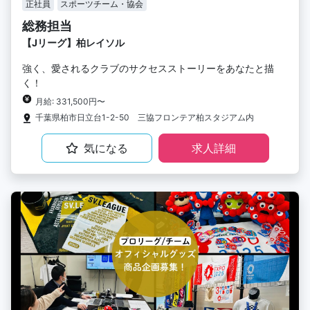
正社員
スポーツチーム・協会
総務担当
【Jリーグ】柏レイソル
強く、愛されるクラブのサクセスストーリーをあなたと描
く！
月給: 331,500円〜
千葉県柏市日立台1-2-50 三協フロンテア柏スタジアム内
気になる
求人詳細