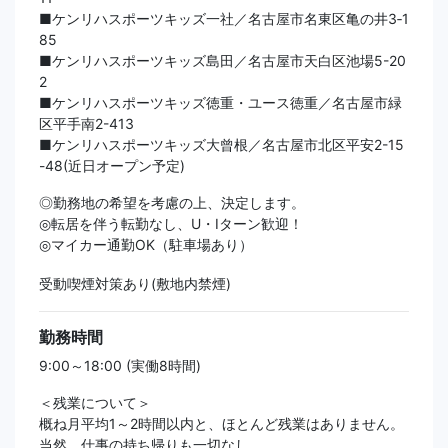
■ケンリハスポーツキッズ一社／名古屋市名東区亀の井3‐1
85
■ケンリハスポーツキッズ島田／名古屋市天白区池場5-20
2
■ケンリハスポーツキッズ徳重・ユース徳重／名古屋市緑
区平手南2-413
■ケンリハスポーツキッズ大曾根／名古屋市北区平安2-15
-48(近日オープン予定)
◎勤務地の希望を考慮の上、決定します。
◎転居を伴う転勤なし、U・Iターン歓迎！
◎マイカー通勤OK（駐車場あり）
受動喫煙対策あり(敷地内禁煙)
勤務時間
9:00～18:00 (実働8時間)
＜残業について＞
概ね月平均1～2時間以内と、ほとんど残業はありません。
当然、仕事の持ち帰りも一切なし。