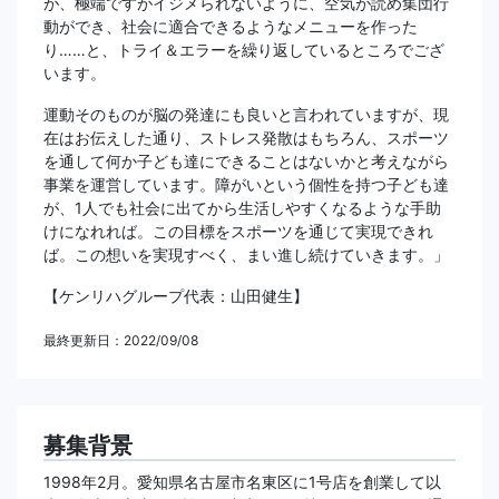
が、極端ですがイジメられないように、空気が読め集団行
動ができ、社会に適合できるようなメニューを作った
り……と、トライ＆エラーを繰り返しているところでござ
います。
運動そのものが脳の発達にも良いと言われていますが、現
在はお伝えした通り、ストレス発散はもちろん、スポーツ
を通して何か子ども達にできることはないかと考えながら
事業を運営しています。障がいという個性を持つ子ども達
が、1人でも社会に出てから生活しやすくなるような手助
けになれれば。この目標をスポーツを通じて実現できれ
ば。この想いを実現すべく、まい進し続けていきます。」
【ケンリハグループ代表：山田健生】
最終更新日：2022/09/08
募集背景
1998年2月。愛知県名古屋市名東区に1号店を創業して以