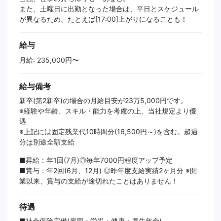
また、土曜日に出勤となった場合は、平日とスケジュール
が異なるため、たとえば[17:00]上がりになることも！
給与
月給: 235,000円〜
給与備考
新卒(第2新卒)の場合の月給目安が23万5,000円です。
※経験や年齢、スキル・能力を考慮の上、当社規定より優
遇
※上記には固定残業代10時間分(16,500円～)を含む。超過
分は別途全額支給
■昇給：年1回(7月)◎毎年7000円程度アップ予定
■賞与：年2回(6月、12月) ◎昨年度支給実績2ヶ月分 ※開
業以来、賞与の支給が途切れたことはありません！
待遇
■社会保険完備(雇用・労災・健康・厚生年金)