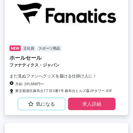
NEW
正社員
スポーツ用品
ホールセール
ファナティクス・ジャパン
まだ見ぬファンへグッズを届ける仕掛け人に！
月給: 291,666円〜
東京都港区麻布台1丁目3番1号 麻布台ヒルズ森JPタワー 45F
気になる
求人詳細