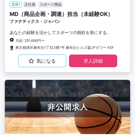
注目!
正社員
スポーツ用品
MD（商品企画・調達）担当（未経験OK）
ファナティクス・ジャパン
あなたの経験を活かしてスポーツの熱狂を形にする。
月給: 291,666円〜
東京都港区麻布台1丁目3番1号 麻布台ヒルズ森JPタワー 45F
気になる
求人詳細