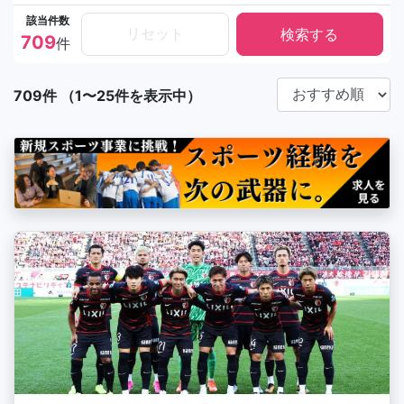
該当件数
リセット
709
件
709件 （1〜25件を表示中）