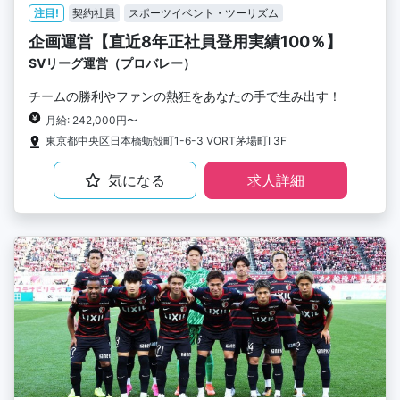
注目!
契約社員
スポーツイベント・ツーリズム
企画運営【直近8年正社員登用実績100％】
SVリーグ運営（プロバレー）
チームの勝利やファンの熱狂をあなたの手で生み出す！
月給: 242,000円〜
東京都中央区日本橋蛎殻町1-6-3 VORT茅場町I 3F
気になる
求人詳細