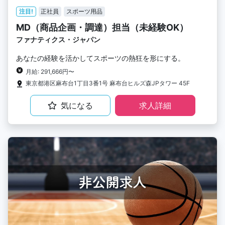
注目!
正社員
スポーツ用品
MD（商品企画・調達）担当（未経験OK）
ファナティクス・ジャパン
あなたの経験を活かしてスポーツの熱狂を形にする。
月給: 291,666円〜
東京都港区麻布台1丁目3番1号 麻布台ヒルズ森JPタワー 45F
気になる
求人詳細