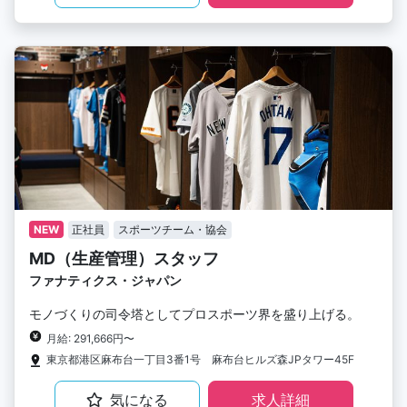
NEW
正社員
スポーツチーム・協会
MD（生産管理）スタッフ
ファナティクス・ジャパン
モノづくりの司令塔としてプロスポーツ界を盛り上げる。
月給: 291,666円〜
東京都港区麻布台一丁目3番1号 麻布台ヒルズ森JPタワー45F
気になる
求人詳細