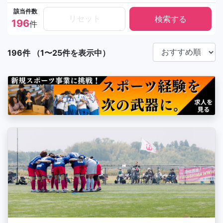
該当件数
リセット
196
件
196件 （1〜25件を表示中）