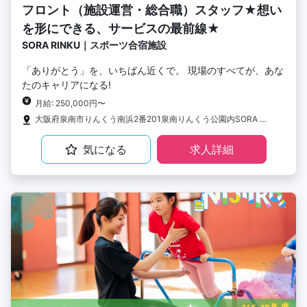
フロント（施設運営・総合職）スタッフ★想い
を形にできる、サービスの最前線★
SORA RINKU｜スポーツ合宿施設
「ありがとう」を、いちばん近くで。 現場のすべてが、あな
たのキャリアになる!
月給: 250,000円〜
大阪府泉南市りんくう南浜2番201泉南りんくう公園内SORA RINKU
気になる
求人詳細