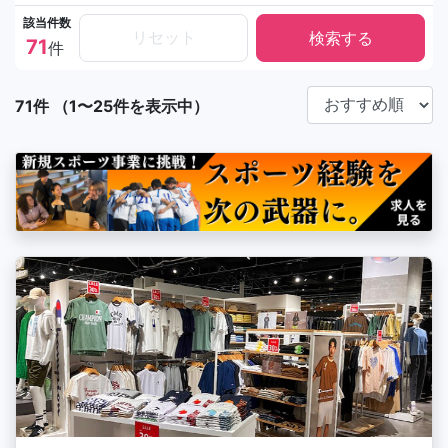
該当件数
リセット
71
件
71件 （1〜25件を表示中）