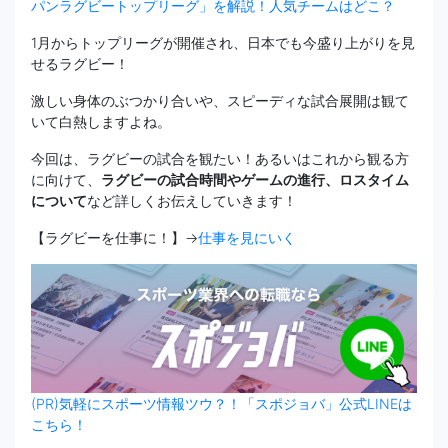
パンラグビートップリーグ」を解説！人気チームはどこ？
1月からトップリーグが開催され、日本でも今盛り上がりを見
せるラグビー！
激しい身体のぶつかり合いや、スピーディな試合展開は観て
いて白熱しますよね。
今回は、ラグビーの試合を観たい！あるいはこれから観る方
に向けて、
ラグビーの試合時間やゲームの進行、ロスタイム
について
など詳しくお伝えしていきます！
【ラグビーを仕事に！】→
仕事を見にいく
(PR)気軽にスポーツ情報ツウ？！「スポジョバ」公式LINEは
こちら！