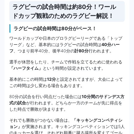
ラグビーの試合時間は約80分！ワール
ドカップ観戦のためのラグビー解説！
ラグビーの試合時間は80分がベース！
ワールドカップや日本のプロラグビーリーグである「トップ
リーグ」など、基本的にはラグビーの試合時間は
40分ハー
フ
、つまり前半40分、後半40分の
計80分
行われます。
選手が休憩をしたり、チームで作戦を立てるために使われる
「ハーフタイム」
という時間が設定されています。
基本的にこの時間は
12分
と設定されてますが、大会によって
この時間は少し変わる場合もあります。
80分の試合を行い同点だった場合には
10分間のサドンデス方
式の試合
が行われます。どちらか一方のチームが先に得点を
した時点で勝敗が決まります。
それでも勝敗がつかない場合は、
「キッキングコンペティシ
ョン」
が実施されます。キッキングコンペティションでは5人
のキッカーを選び、それぞれ順番に蹴る場所を変えてゴール