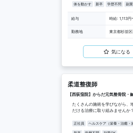
体を動かす
新卒
学歴不問
副業
給与
時給: 1,113円
勤務地
東京都杉並区
気になる
柔道整復師
【西荻窪院】からだ元気整骨院・
たくさんの施術を学びながら、
だける治療に取り組みませんか
正社員
ヘルスケア（栄養・治癒・
新卒
学歴不問
副業OK