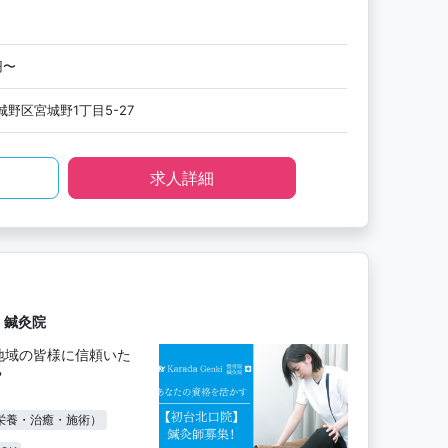
円〜
野区宮城野1丁目5-27
求人詳細
・鍼灸院
地域の皆様に信頼いた
？
栄養・治癒・施術）