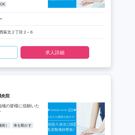
OK
〜
西荻北２丁目２−６
求人詳細
鍼灸院
地域の皆様に信頼いた
？
施術）
体を動かす