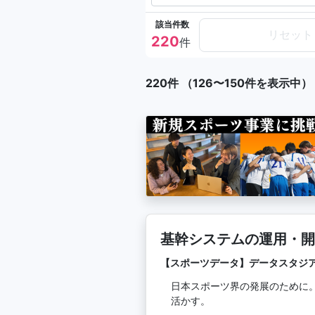
該当件数
リセット
220
件
220件 （126〜150件を表示中）
基幹システムの運用・開
【スポーツデータ】データスタジ
日本スポーツ界の発展のために
活かす。