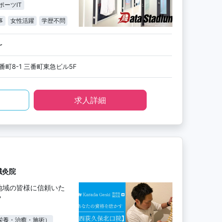
ポーツIT
事
女性活躍
学歴不問
〜
町8-1 三番町東急ビル5F
求人詳細
鍼灸院
地域の皆様に信頼いた
？
栄養・治癒・施術）