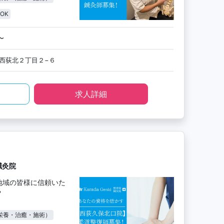
OK
〜
西荻北２丁目２−６
求人詳細
鍼灸院
地域の皆様に信頼いた
？
栄養・治癒・施術）