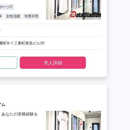
ポーツIT
事
女性活躍
学歴不問
〜
町8-1 三番町東急ビル5F
求人詳細
アム
。あなたの実務経験を