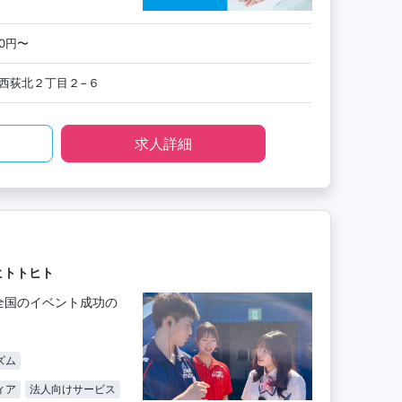
00円〜
西荻北２丁目２−６
求人詳細
ヒトトヒト
全国のイベント成功の
ズム
ィア
法人向けサービス