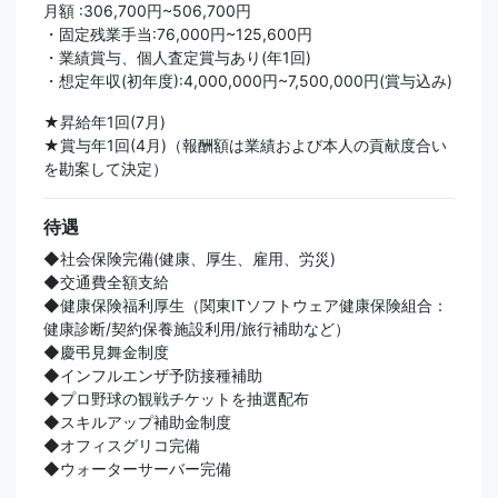
月額 :306,700円~506,700円
・固定残業手当:76,000円~125,600円
・業績賞与、個人査定賞与あり(年1回)
・想定年収(初年度):4,000,000円~7,500,000円(賞与込み)
★昇給年1回(7月)
★賞与年1回(4月)（報酬額は業績および本人の貢献度合い
を勘案して決定）
待遇
◆社会保険完備(健康、厚生、雇用、労災)
◆交通費全額支給
◆健康保険福利厚生（関東ITソフトウェア健康保険組合：
健康診断/契約保養施設利用/旅行補助など）
◆慶弔見舞金制度
◆インフルエンザ予防接種補助
◆プロ野球の観戦チケットを抽選配布
◆スキルアップ補助金制度
◆オフィスグリコ完備
◆ウォーターサーバー完備