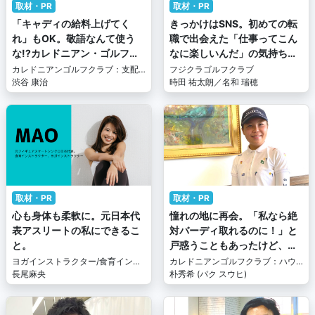
取材・PR
取材・PR
「キャディの給料上げてく
きっかけはSNS。初めての転
れ」もOK。敬語なんて使う
職で出会えた「仕事ってこん
な!?カレドニアン・ゴルフク
なに楽しいんだ」の気持ち。
ラブの支配人が作る"超アット
～スポジョバ採用ファイル#7
カレドニアンゴルフクラブ：支配
フジクラゴルフクラブ
ホーム"とは
人
渋谷 康治
～
時田 祐太朗／名和 瑞穂
取材・PR
取材・PR
心も身体も柔軟に。元日本代
憧れの地に再会。「私なら絶
表アスリートの私にできるこ
対バーディ取れるのに！」と
と。
戸惑うこともあったけど、こ
れからは誰かのために働きた
ヨガインストラクター/食育インス
カレドニアンゴルフクラブ：ハウ
トラクター
長尾麻央
い。～スポジョバ採用ファイ
スキャディ
朴秀希 (パク スウヒ)
ル#6～