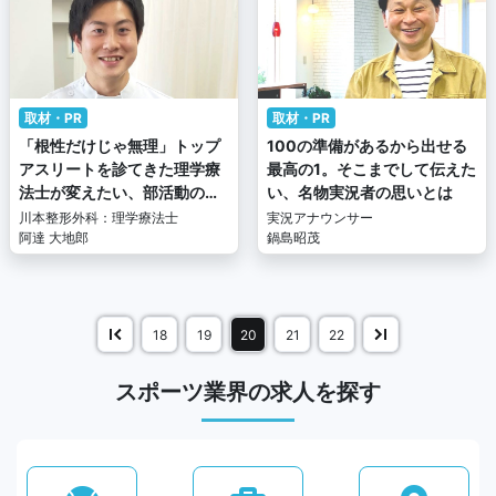
取材・PR
取材・PR
「根性だけじゃ無理」トップ
100の準備があるから出せる
アスリートを診てきた理学療
最高の1。そこまでして伝えた
法士が変えたい、部活動の在
い、名物実況者の思いとは
り方とスポーツそのものの文
川本整形外科：理学療法士
実況アナウンサー
化とは？
阿達 大地郎
鍋島昭茂
18
19
20
21
22
スポーツ業界の求人を探す