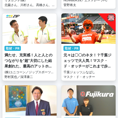
リタポンテ(株)
NUMBER39／エストレーラFC
談会企画】
北薗さん、川村さん、髙橋さん、
菅野将太
木村さん
取材・PR
取材・PR
満たせ、充実感！人と人との
元々は〇〇のネタ！？千葉ジ
つながりを”超”大切にした結
ェッツで大人気！マスク・
果創れた、最高のアットホー
ド・オッチーがこれまで歩ん
ムさとは？
できた道のり
(株)ユニコーン／ジップスポーツパ
千葉ジェッツふなばし
ーク
野村英也／深澤康二
マスク・ド・オッチー