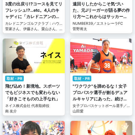
3度の出戻り!?コースを見てリ
遠回りしたからこそ気づい
フレッシュ!?…etc。4人のキ
た、元Jリーガーが語る夢の作
ャディに「カレドニアンの好
り方〜これからはサッカー少
きなところ」を聞いたら、あ
年たちのために〜【後編】
カレドニアンゴルフクラブ：ハウ
NUMBER39／エストレーラFC
まりにも多すぎて幸せな気持
スキャディ
菅家さん、伊藤さん、粟山さん、
菅野将太
佐久間さん
ちになった件
取材・PR
取材・PR
飛び込め！新境地。スポーツ
"ワクワク"を諦めるな！女子
でもビジネスでも変わらない
プロバスケ選手が創るデュア
「好きこそものの上手なれ」
ルキャリアにあった、続ける
努力と辞める勇気
ネイス株式会社 代表取締役
女子プロバスケットボール選手／
南 友介
イラストレーターなど
山田愛