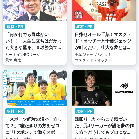
取材・PR
取材・PR
「何が何でも野球がい
目指せオール千葉！マスク・
い！！」人生に立ちはだかっ
ド・オッチーと千葉ジェッツ
た大きな壁を、直球勝負で打
が叶えたい、壮大な夢とは【1
ち破れ！～スポジョバ採用フ
日密着企画】
ルートインBCリーグ
千葉ジェッツふなばし
ァイル#8～
荒木 恵太
マスク・ド・オッチー
取材・PR
取材・PR
「スポーツ経験の活かし方っ
遠回りしたからこそ気づい
て？」"寝たきりの方をゼロ
た、元Jリーガーが語る夢の作
に"リタポンテで働くスポーツ
り方〜どうしてもプロになり
経験者のそれぞれの想い【座
たくて〜【前編】