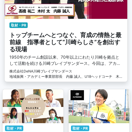
取材・PR
トップチームへとつなぐ、育成の情熱と最
前線 指導者として“川崎らしさ”を創出す
る現場
1950年のチーム創設以来、70年以上にわたり川崎を拠点と
して活動を続ける川崎ブレイブサンダース。今回は、アカデ
ミー事業の『ユース活動』にスポットを当てます。現場の指
株式会社DeNA川崎ブレイブサンダース
導者のインタビューを通じ、強化育成に懸ける熱い思いや、
地域振興・アカデミー事業部部長 内藤 誠人、U18ヘッドコーチ 木
その取り組みについて詳しくお話を伺いました。
村 太、U15アシスタントコーチ 髙橋祐二
取材・PR
取材・PR