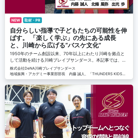
NEW
取材・PR
自分らしい指導で子どもたちの可能性を伸
ばす。 「楽しく学ぶ」の先にある成長
と、川崎から広げる“バスケ文化”
1950年のチーム創設以来、70年以上にわたり川崎を拠点と
して活動を続ける川崎ブレイブサンダース。本記事では、そ
の取り組みの一つであるスクール部門にフォーカス。スクー
株式会社DeNA川崎ブレイブサンダース
ルのメインコーチ陣に指導への思いや子どもたちとの向き合
地域振興・アカデミー事業部部長 内藤 誠人、「THUNDERS KIDS」
い方、川崎ブレイブサンダースのスクールでバスケットボー
メインコーチ 出光歩、北條 風弥
ルを教える魅力について話を伺いました。