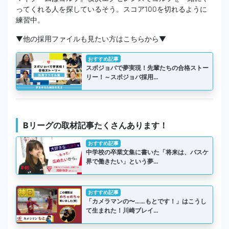
ってくれる人を探しているそう。スコア100を切れるように
練習中。
▼他の採用ファイルも見たい方はこちらから▼
おすすめ記事
スポジョバで夢実現！先輩たちの合格ストー
リー！～スポジョバ採用…
Bリーグの取材記事たくさんあります！
おすすめ記事
中学校の卒業文集に書いた「将来は、バスケ
界で働きたい」という夢…
おすすめ記事
「カメラマンの〜……もとです！」はこうし
て生まれた！川崎ブレイ…