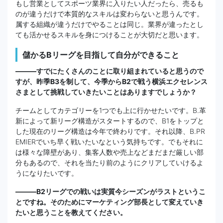
もし営業としてスポーツ業界に入りたい人だったら、売るも
のが違うだけで本質的なスキルは変わらないと思うんです。
属する組織が違うだけでやることは同じ。業界が違ったとし
ても活かせるスキルを身につけることが大切だと思います。
儲かるBリーグを目指して自分ができること
―――すでにたくさんのことに取り組まれていると思うので
すが、昨季B3を制して、今季からB2で戦う横浜エクセレンス
さまとして挑戦していきたいことはありますでしょうか？
チームとしてカテゴリーを1つでも上に行かせたいです。B.革
新によって新リーグ構造がスタートするので、B1をトップと
した現在のリーグ構造は今年で終わりです。それ以降、B.PR
EMIERでいち早く戦いたいなという気持ちです。でもそれに
は様々な障壁があり、集客人数や売上などまだまだ厳しい部
分もあるので、それを当たり前のようにクリアしていけるよ
うになりたいです。
―――B2リーグでの戦いは実質今シーズンがラストというこ
とですね。そのためにマーケティング部長として変えていき
たいと思うことを教えてください。