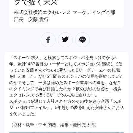
グで描く未来
株式会社横浜エクセレンス マーケティング本部
部長 安藤 貴行
「スポーツ 求人」と検索してスポジョバを見つけてから5
年。累計1487番目のユーザーとしてスポジョバを継続して使
っていた安藤さんがついに夢だったBリーグチームへの転職
を叶えました。なぜ5年間もスポジョバの使用を継続していた
のか？そして、一度は諦めたスポーツ業界への道を、なぜこ
のタイミングで再び目指したのか？彼の挑戦の軌跡と、横浜
エクセレンスで描くBリーグの未来に迫ります。
スポジョバを通じて入社された方のその後を追う企画「スポ
ジョバ採用ファイル」。5年越しの夢を叶えた安藤さんにお話
を伺いました。
（取材・執筆：中田 初葵、編集：池田 翔太郎）