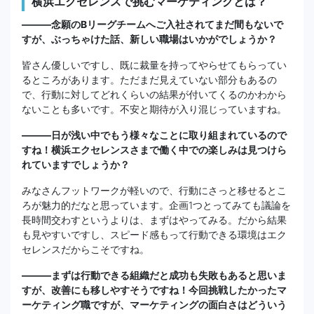
横浜エクセレンスで挑むマーケティングとは？
―――念願のBリーグチームへご入社されてまだ間もないで
すが、ぶっちゃけた話、新しい職場はいかがでしょうか？
皆さん優しいですし、既に裁量を持ってやらせてもらってい
るところがあります。ただまだ見えていない部分もあるの
で、行動に対してどれくらいの結果が付いてくるのかわから
ないことも多いです。不安と期待が入り混じっていますね。
――—日が浅い中でもう様々なことに取り組まれているので
すね！横浜エクセレンスさまで働く中での楽しみは見つけら
れていますでしょうか？
みなさんフットワークが軽いので、行動にさっと移せるとこ
ろが魅力的だなと思っています。企画1つとってみても議論を
長時間交わすというよりは、まずはやってみる。だから結果
も見やすいですし、スピード感もって行動できる環境はエク
セレンスだからこそですね。
―――まずは行動できる組織だと成功も失敗もあると思いま
すが、改善にも移しやすそうですね！今回挑戦したかったマ
ーケティング職ですが、マーケティングの面白さはどういう