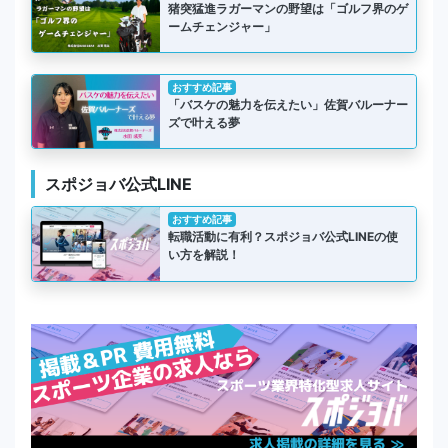
猪突猛進ラガーマンの野望は「ゴルフ界のゲ
ームチェンジャー」
おすすめ記事
「バスケの魅力を伝えたい」佐賀バルーナー
ズで叶える夢
スポジョバ公式LINE
おすすめ記事
転職活動に有利？スポジョバ公式LINEの使
い方を解説！