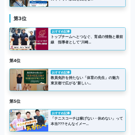
第3位
おすすめ記事
トップチームへとつなぐ、育成の情熱と最前
線 指導者として“川崎…
第4位
おすすめ記事
教員免許を持たない「体育の先生」の魅力
東京都で広がる“新しい…
第5位
おすすめ記事
「テニスコーチは稼げない・休めない」って
本当???そんなイメー…