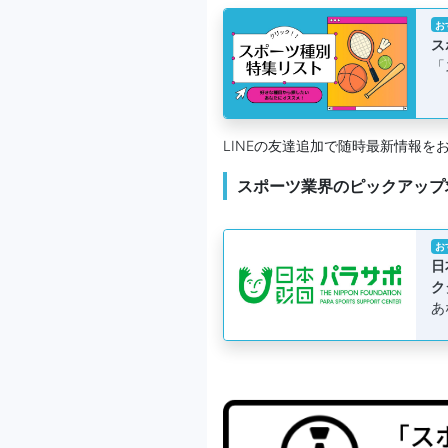
お
ス
「
LINEの友達追加で随時最新情報を
スポーツ業界のピックアップ
お
日
ク
あ