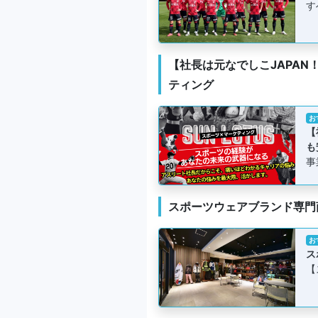
す
【社長は元なでしこJAPAN！
ティング
お
【
も
事
スポーツウェアブランド専門
お
ス
【