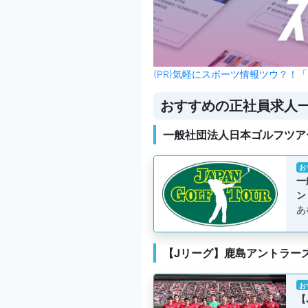
(PR)気軽にスポーツ情報ツウ？！「
おすすめの正社員求人
一般社団法人日本ゴルフツア
お
一
ン
あ
【Jリーグ】鹿島アントラー
お
【