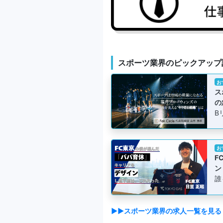
スポーツ業界のピックアップ
お
ス
の
B
お
F
ン
誰
▶▶スポーツ業界の求人一覧を見る