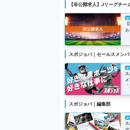
【非公開求人】Jリーグチー
お
【
あ
スポジョバ｜セールスメンバ
お
ス
メ
「
スポジョバ｜編集部
お
ス
成