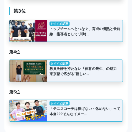
第3位
おすすめ記事
トップチームへとつなぐ、育成の情熱と最前
線 指導者として“川崎…
第4位
おすすめ記事
教員免許を持たない「体育の先生」の魅力
東京都で広がる“新しい…
第5位
おすすめ記事
「テニスコーチは稼げない・休めない」って
本当???そんなイメー…