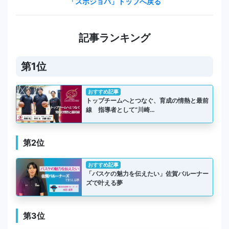
「スポジョバ」トップへ戻る
記事ランキング
第1位
おすすめ記事
トップチームへとつなぐ、育成の情熱と最前
線 指導者として“川崎…
第2位
おすすめ記事
「バスケの魅力を伝えたい」佐賀バルーナー
ズで叶える夢
第3位