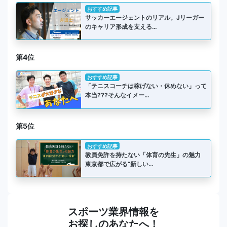
おすすめ記事
サッカーエージェントのリアル。Jリーガー
のキャリア形成を支える…
第4位
おすすめ記事
「テニスコーチは稼げない・休めない」って
本当???そんなイメー…
第5位
おすすめ記事
教員免許を持たない「体育の先生」の魅力
東京都で広がる“新しい…
スポーツ業界情報を
お探しのあなたへ！