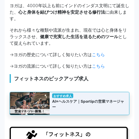
ヨガは、4000年以上も前にインドのインダス文明にて誕生し
た、
心と身体を結びつけ精神を安定させる修行法
に由来しま
す。
それから様々な種類や流派が生まれ、現在では心と身体をリ
ラックスさせ、
健康で充実した生活を送るためのツール
とし
て捉えられています。
→ヨガの歴史について詳しく知りたい方は
こちら
→ヨガの流派について詳しく知りたい方は
こちら
フィットネスのピックアップ求人
おすすめ求人
AI×ヘルスケア｜Sportipの営業マネージャ
ー