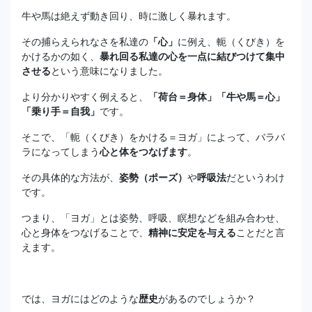
牛や馬は絶えず動き回り、時に激しく暴れます。
その捕らえられなさを私達の
「心」
に例え、軛（くびき）を
かけるかの如く、
暴れ回る私達の心を一点に結びつけて集中
させる
という意味になりました。
より分かりやすく例えると、
「荷台＝身体」「牛や馬＝心」
「乗り手＝自我」
です。
そこで、「軛（くびき）をかける＝ヨガ」によって、バラバ
ラになってしまう
心と体をつなげます
。
その具体的な方法が、
姿勢（ポーズ）
や
呼吸法
だというわけ
です。
つまり、「ヨガ」とは姿勢、呼吸、瞑想などを組み合わせ、
心と身体をつなげることで、
精神に安定を与える
ことだと言
えます。
では、ヨガにはどのような
歴史
があるのでしょうか？