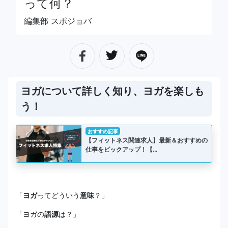
って何？
編集部 スポジョバ
ヨガについて詳しく知り、ヨガを楽しも
う！
おすすめ記事
【フィットネス関連求人】最新＆おすすめの
仕事をピックアップ！【…
「
ヨガ
ってどういう
意味
？」
「ヨガの
語源
は？」