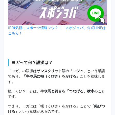
(PR)気軽にスポーツ情報ツウ？！「スポジョバ」公式LINEは
こちら！
ヨガって何？語源は？
「ヨガ」の語源は
サンスクリット語の「ユジュ」
という単語
であり、
「牛や馬に軛（くびき）をかける」
ことを意味しま
す。
軛（くびき）とは、
牛や馬と荷台を「つなげる」横木
のこと
です。
つまり、ヨガには「軛（くびき）をかける」ことで
「結びつ
ける」
という意味があるのです。