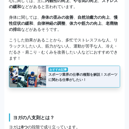
心に関しては、主に
内観性の向上
、
やる気の向上
、
ストレス
の緩和
などがあると言われています。
身体に関しては、
身体の歪みの改善
、
自然治癒力の向上
、
慢
性症状の緩和
、
自律神経の調整
、
体力や筋力の向上
、
老廃物
の排出
などがあるそうです。
こうした効果があることから、多忙でストレスフルな人、リ
ラックスしたい人、筋力がない人、運動が苦手な人、冷え・
だるさ・肩こり・むくみを改善したい人などにおすすめでき
ます！
おすすめ記事
スポーツ業界の仕事の種類を解説！スポーツ
に関わる仕事がしたい！
ヨガの八支則とは？
ヨガは
8つ
の段階で成り立っています。