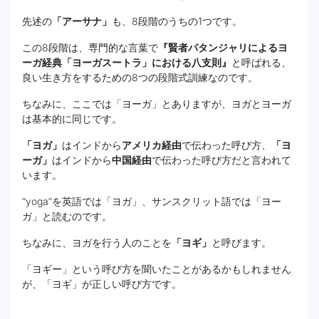
先述の
「アーサナ」
も、8段階のうちの1つです。
この8段階は、専門的な言葉で
『賢者パタンジャリによるヨ
ーガ経典「ヨーガスートラ」における八支則』
と呼ばれる、
良い生き方をするための8つの段階式訓練なのです。
ちなみに、ここでは「ヨーガ」とありますが、ヨガとヨーガ
は基本的に同じです。
「ヨガ」
はインドから
アメリカ経由
で伝わった呼び方、
「ヨ
ーガ」
はインドから
中国経由
で伝わった呼び方だと言われて
います。
“yoga”を英語では「ヨガ」、サンスクリット語では「ヨー
ガ」と読むのです。
ちなみに、ヨガを行う人のことを
「ヨギ」
と呼びます。
「ヨギー」という呼び方を聞いたことがあるかもしれません
が、「ヨギ」が正しい呼び方です。