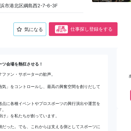
市港北区綱島西2-7-6-3F
応募
仕事探し登録をする
気になる
停止中
ーツ会場を熱狂させる！
すファン・サポーターの歓声。
熱気」をコントロールし、最高の興奮空間を創りだして
拠点に各種イベントやプロスポーツの興行演出や運営を
す。
掛け」を私たちが創っています。
側だった。でも、これからは支える側としてスポーツに