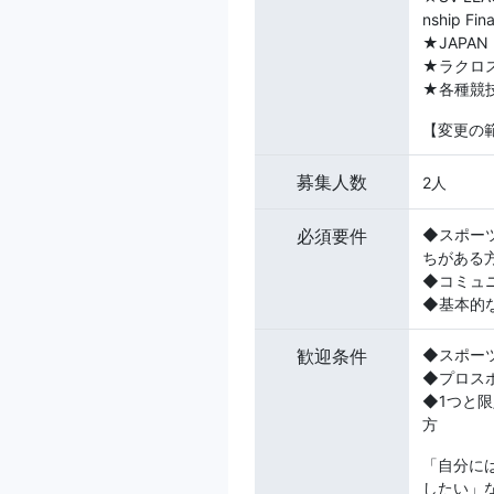
nship Fina
★JAPAN
★ラクロ
★各種競
【変更の
募集人数
2人
必須要件
◆スポー
ちがある
◆コミュ
◆基本的なP
歓迎条件
◆スポー
◆プロス
◆1つと
方
「自分に
したい」