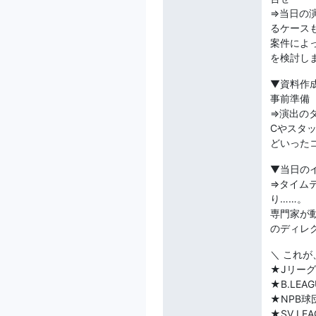
⇒当日の
るケース
案件によ
を検討し
▼資料作
事前準備
⇒演出の
Cやスタ
どいった
▼当日の
⇒タイム
り……。
専門家が
のディレ
＼ これ
★Jリー
★B.LE
★NPB
★SV LE