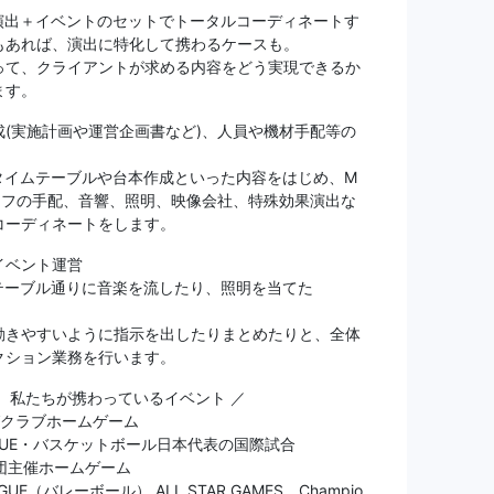
演出＋イベントのセットでトータルコーディネートす
もあれば、演出に特化して携わるケースも。
って、クライアントが求める内容をどう実現できるか
ます。
成(実施計画や運営企画書など)、人員や機材手配等の
タイムテーブルや台本作成といった内容をはじめ、M
ッフの手配、音響、照明、映像会社、特殊効果演出な
コーディネートをします。
イベント運営
テーブル通りに音楽を流したり、照明を当てた
動きやすいように指示を出したりまとめたりと、全体
クション業務を行います。
が、私たちが携わっているイベント ／
グクラブホームゲーム
AGUE・バスケットボール日本代表の国際試合
球団主催ホームゲーム
AGUE（バレーボール） ALL STAR GAMES、Champio