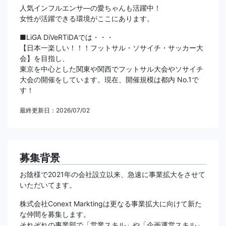
人気インフルエンサ―の愛ちゃんも活躍中！
女性が活躍できる環境がここにあります。
■LiGA DiVeRTiDAでは・・・
【日本一楽しい！！！フットサル・ソサイチ・サッカー大
会】を目指し、
東京を中心とした関東や関西でフットサル大会やソサイチ
大会の開催をしています。現在、開催規模は都内 No.1で
す！
最終更新日：2026/07/02
募集背景
お陰様で2021年の会社設立以来、急速に事業拡大をさせて
いただいてます。
株式会社Conext Marktingは更なる事業拡大に向けて新た
な仲間を募集します。
それぞれの事業部で「営業スキル」や「企画運営スキル」