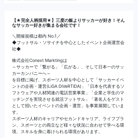
【★完全人柄採用★】三度の飯よりサッカーが好き！そん
なサッカー好きが集まる会社です！
＼開催規模は都内 No.1／
◆フットサル・ソサイチを中心としたイベント企画運営会
社◆
株式会社Conext Marktingは
～サッカーで「繋がる」「広がる」、そして日本一のサッ
カーカンパニーへ～
を目標に掲げ、スポーツ人材を中心として「サッカーイベ
ントの企画・運営(LiGA DiVeRTiDA)」「日本を代表するソ
フトウェアや人材関連の電話営業事業」「企業と学生のマ
ッチングを実現させる就活フットサル」「著名人をゲスト
として招いたイベントの企画・運営」を事業展開していま
す。
スポーツ人材のキャリアやセカンドキャリア、ライフプラ
ン、スポーツとの両立など様々な状況に合わせて学べる環
境、スキルを身に着けられる環境があります。