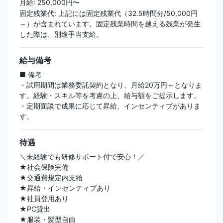
月給: 250,000円〜
固定残業代: 上記には固定残業代（32.5時間分/50,000円
～）が含まれています。固定残業時間を越える残業が発生
した際は、別途手当支給。
給与備考
■ 備考
・試用期間は業務委託契約となり、月給20万円～となりま
す。経験・スキル等を考慮の上、給与額をご提示します。
・定期面談で成果に応じて昇給、インセンティブがありま
す。
待遇
＼未経験でも研修サポート付で安心！／
★社会保険完備
★交通費規定内支給
★昇給・インセンティブあり
★社員登用あり
★PC貸出
★服装・髪型自由