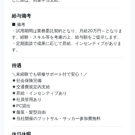
給与備考
■ 備考
・試用期間は業務委託契約となり、月給20万円～となりま
す。経験・スキル等を考慮の上、給与額をご提示します。
・定期面談で成果に応じて昇給、インセンティブがありま
す。
待遇
＼未経験でも研修サポート付で安心！／
★社会保険完備
★交通費規定内支給
★昇給・インセンティブあり
★社員登用あり
★PC貸出
★服装・髪型自由
★当社開催のフットサル・サッカー参加費無料
休日休暇