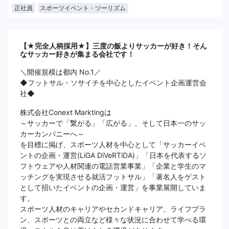
正社員
スポーツイベント・ツーリズム
【★完全人柄採用★】三度の飯よりサッカーが好き！そん
なサッカー好きが集まる会社です！
＼開催規模は都内 No.1／
◆フットサル・ソサイチを中心としたイベント企画運営会
社◆
株式会社Conext Marktingは
～サッカーで「繋がる」「広がる」、そして日本一のサッ
カーカンパニーへ～
を目標に掲げ、スポーツ人材を中心として「サッカーイベ
ントの企画・運営(LiGA DiVeRTiDA)」「日本を代表するソ
フトウェアや人材関連の電話営業事業」「企業と学生のマ
ッチングを実現させる就活フットサル」「著名人をゲスト
として招いたイベントの企画・運営」を事業展開していま
す。
スポーツ人材のキャリアやセカンドキャリア、ライフプラ
ン、スポーツとの両立など様々な状況に合わせて学べる環