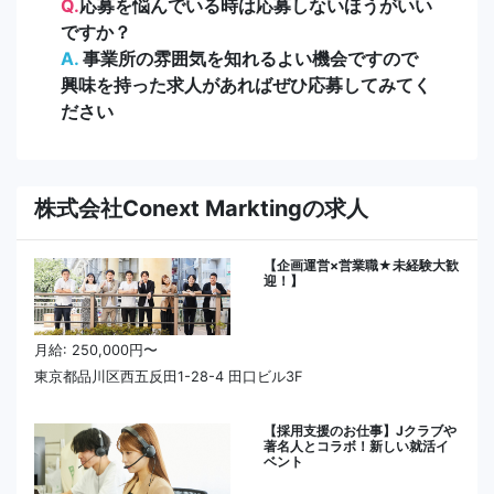
Q.
応募を悩んでいる時は応募しないほうがいい
ですか？
A.
事業所の雰囲気を知れるよい機会ですので
興味を持った求人があればぜひ応募してみてく
ださい
株式会社Conext Marktingの求人
【企画運営×営業職★未経験大歓
迎！】
月給: 250,000円〜
東京都品川区西五反田1-28-4 田口ビル3F
【採用支援のお仕事】Jクラブや
著名人とコラボ！新しい就活イ
ベント