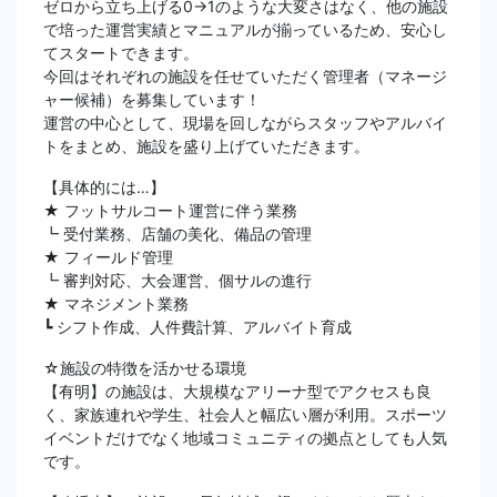
ゼロから立ち上げる0→1のような大変さはなく、他の施設
で培った運営実績とマニュアルが揃っているため、安心し
てスタートできます。
今回はそれぞれの施設を任せていただく管理者（マネージ
ャー候補）を募集しています！
運営の中心として、現場を回しながらスタッフやアルバイ
トをまとめ、施設を盛り上げていただきます。
【具体的には…】
★ フットサルコート運営に伴う業務
┗ 受付業務、店舗の美化、備品の管理
★ フィールド管理
┗ 審判対応、大会運営、個サルの進行
★ マネジメント業務
┗ シフト作成、人件費計算、アルバイト育成
☆施設の特徴を活かせる環境
【有明】の施設は、大規模なアリーナ型でアクセスも良
く、家族連れや学生、社会人と幅広い層が利用。スポーツ
イベントだけでなく地域コミュニティの拠点としても人気
です。