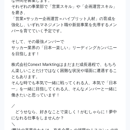
な仲間を募集します。
それぞれの事業部で「営業スキル」や「企画運営スキル」
を磨き、
「営業×サッカー企画運営＝ハイブリット人材」の育成を
強化し、いずれマネジメント職や新規事業を先導するメン
バーを育てていく予定です。
そして、その最強メンバーで
サッカー業界の「日本一楽しい」リーディングカンパニー
を目指します！
株式会社Conext Marktingはまだまだ成長過程で、もちろ
ん楽しいことだけではなく困難な状況や場面に遭遇するこ
ともあります。
そんな時でも本気で一緒に戦ってくれる人、本気で「日本
一」を一緒に目指してくれる人、そんなメンバーと一緒に
働きたいと思っています！
／
どうせなら、好きなことで楽しく！がむしゃらに！夢中
になれる仕事をしませんか？
＼
(弊社の卒業生たちは、有名企業への就職やミスコンへの出