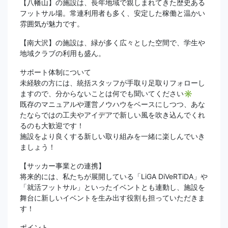
【八幡山】の施設は、長年地域で親しまれてきた歴史ある
フットサル場。常連利用者も多く、安定した稼働と温かい
雰囲気が魅力です。
【南大沢】の施設は、緑が多く広々とした空間で、学生や
地域クラブの利用も盛ん。
サポート体制について
未経験の方には、統括スタッフが手取り足取りフォローし
ますので、分からないことは何でも聞いてください✳︎
既存のマニュアルや運営ノウハウをベースにしつつ、あな
たならではの工夫やアイデアで新しい風を吹き込んでくれ
るのも大歓迎です！
施設をより良くする新しい取り組みを一緒に楽しんでいき
ましょう！
【サッカー事業との連携】
将来的には、私たちが展開している「LiGA DiVeRTiDA」や
「就活フットサル」といったイベントとも連動し、施設を
舞台に新しいイベントを生み出す役割も担っていただきま
す！
ポイント