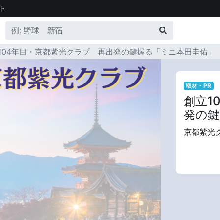
ト
104年目・京都紫光クラブ 再出発の鍵握る「ミニ本田圭佑」
取材・PR
創立1
発の鍵
京都紫光ク