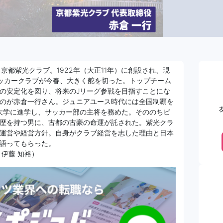
。京都紫光クラブ。1922年（大正11年）に創設され、現
ッカークラブが今春、大きく舵を切った。トップチーム
の安定化を図り、将来のJリーグ参戦を目指すことにな
のが赤倉一行さん。ジュニアユース時代には全国制覇を
大学に進学し、サッカー部の主将を務めた。そののちビ
歴を持つ男に、古都の古豪の命運が託された。紫光クラ
運営や経営方針。自身がクラブ経営を志した理由と日本
語ってもらった。
伊藤 知裕）