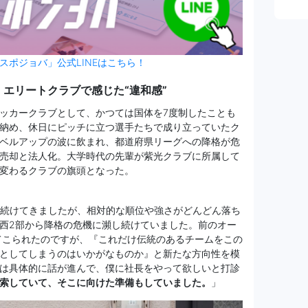
スポジョバ」公式LINEはこちら！
 エリートクラブで感じた“違和感”
ッカークラブとして、かつては国体を7度制したことも
納め、休日にピッチに立つ選手たちで成り立っていたク
ベルアップの波に飲まれ、都道府県リーグへの降格が危
売却と法人化。大学時代の先輩が紫光クラブに所属して
変わるクラブの旗頭となった。
い続けてきましたが、相対的な順位や強さがどんどん落ち
西2部から降格の危機に瀕し続けていました。前のオー
てこられたのですが、『これだけ伝統のあるチームをこの
としてしまうのはいかがなものか』と新たな方向性を模
は具体的に話が進んで、僕に社長をやって欲しいと打診
索していて、そこに向けた準備もしていました。
」