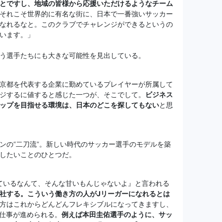
とですし、地域の皆様から応援いただけるようなチーム
それこそ世界的に有名な街に、日本で一番強いサッカー
なれるなと。このクラブでチャレンジができるというの
います。」
う選手たちにも大きな可能性を見出している。
京都を代表する企業に勤めているプレイヤーが所属して
ジするに値すると感じた一つが、そこでして。
ビジネス
ップを目指せる環境は、日本のどこを探してもない
と思
ンの“二刀流”。新しい時代のサッカー選手のモデルを築
したいことのひとつだ。
ているなんて、そんな甘いもんじゃないよ』と言われる
社する。こういう働き方の人がJリーガーになれるとは
方はこれからどんどんフレキシブルになってきますし、
で仕事が進められる。
例えば本田圭佑選手のように、サッ