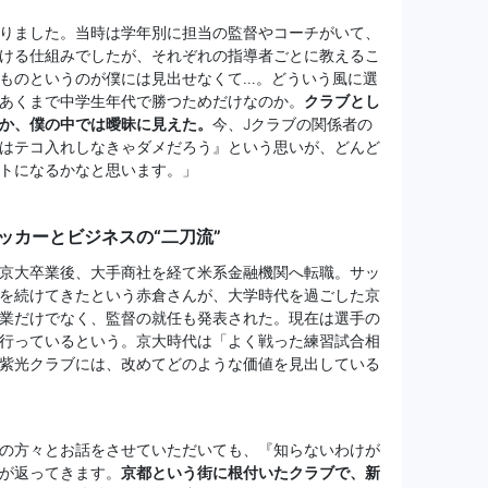
りました。当時は学年別に担当の監督やコーチがいて、
ける仕組みでしたが、それぞれの指導者ごとに教えるこ
ものというのが僕には見出せなくて…。どういう風に選
あくまで中学生年代で勝つためだけなのか。
クラブとし
か、僕の中では曖昧に見えた。
今、Jクラブの関係者の
はテコ入れしなきゃダメだろう』という思いが、どんど
トになるかなと思います。」
ッカーとビジネスの“二刀流”
京大卒業後、大手商社を経て米系金融機関へ転職。サッ
を続けてきたという赤倉さんが、大学時代を過ごした京
業だけでなく、監督の就任も発表された。現在は選手の
行っているという。京大時代は「よく戦った練習試合相
紫光クラブには、改めてどのような価値を見出している
の方々とお話をさせていただいても、『知らないわけが
が返ってきます。
京都という街に根付いたクラブで、新