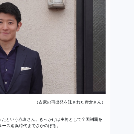
（古豪の再出発を託された赤倉さん）
ったという赤倉さん。きっかけは主将として全国制覇を
ユース追浜時代までさかのぼる。