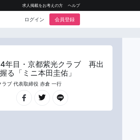
求人掲載をお考えの方
ヘルプ
ログイン
会員登録
04年目・京都紫光クラブ 再出
握る「ミニ本田圭佑」
ラブ 代表取締役 赤倉 一行