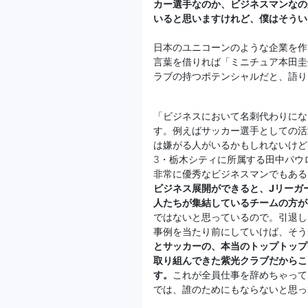
カー選手なのか、ビジネスマンなの
いると思いますけれど、僕はそうい
日本のユニコーンのような企業を作
言葉を借りれば「ミニチュア本田圭
ラブの持つポテンシャルだと、語り
「ビジネスにおいて名刺代わりにな
す。例えばサッカー選手としての活
は嫌がる人がいるかもしれないけど
3・栃木シティに所属する田中パウ
非常に優秀なビジネスマンでもある
ビジネス展開ができると、Jリーガ
人たちが集結しているチームの方が
ではないと思っているので。引退し
事例を当たり前にしていけば、そう
とサッカーの、本当のトップトップ
取り組んできた紫光クラブだからこ
す。
これが全員仕事を辞めちゃって
では、誰のためにもならないと思っ