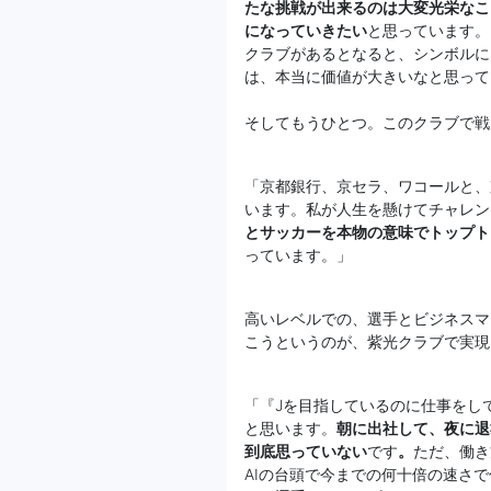
たな挑戦が出来るのは大変光栄なこ
になっていきたい
と思っています。
クラブがあるとなると、シンボルに
は、本当に価値が大きいなと思って
そしてもうひとつ。このクラブで戦
「京都銀行、京セラ、ワコールと、
います。私が人生を懸けてチャレン
とサッカーを本物の意味でトップト
っています。」
高いレベルでの、選手とビジネスマ
こうというのが、紫光クラブで実現
「『Jを目指しているのに仕事をし
と思います。
朝に出社して、夜に退
到底思っていない
です
。
ただ、働き
AIの台頭で今までの何十倍の速さ