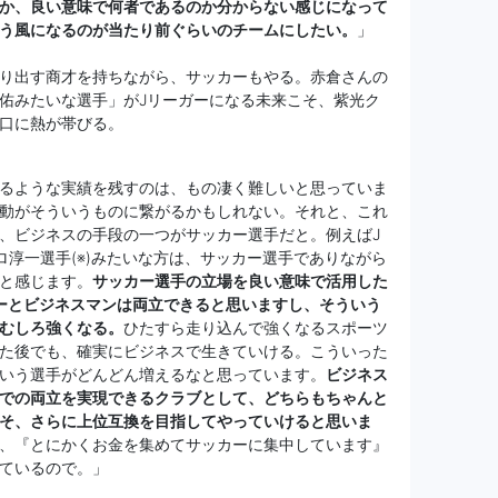
か、良い意味で何者であるのか分からない感じになって
う風になるのが当たり前ぐらいのチームにしたい。
」
り出す商才を持ちながら、サッカーもやる。赤倉さんの
佑みたいな選手」がJリーガーになる未来こそ、紫光ク
口に熱が帯びる。
るような実績を残すのは、もの凄く難しいと思っていま
動がそういうものに繋がるかもしれない。それと、これ
、ビジネスの手段の一つがサッカー選手だと。例えばJ
ロ淳一選手(※)みたいな方は、サッカー選手でありながら
と感じます。
サッカー選手の立場を良い意味で活用した
ーとビジネスマンは両立できると思いますし、そういう
むしろ強くなる。
ひたすら走り込んで強くなるスポーツ
た後でも、確実にビジネスで生きていける。こういった
いう選手がどんどん増えるなと思っています。
ビジネス
での両立を実現できるクラブとして、どちらもちゃんと
そ、さらに上位互換を目指してやっていけると思いま
、『とにかくお金を集めてサッカーに集中しています』
ているので。」