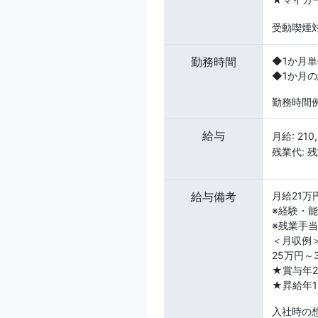
受動喫煙対
勤務時間
◆1か月
◆1か月の
勤務時間例
給与
月給: 210
残業代: 
給与備考
月給21万
※経験・
※残業手
＜月収例
25万円～
★賞与年
★昇給年1
入社時の