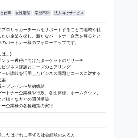
と仕事
女性活躍
学歴不問
法人向けサービス
のプロサッカーチームをサポートすることで地域や社
したい企業を探し、新たなパートナー企業を募るとと
存のパートナー様のフォローアップです。
には…】
ポンサー獲得に向けたターゲットのリサーチ
のビジネス課題とニーズのヒアリング
マーレ讃岐を活用したビジネス課題とニーズに対する
立案
成～プレゼン〜契約締結
パートナー企業様や行政、各団体様、ホームタウン、
など様々な方との関係構築
サー企業様の各種施策の実行
験またはそれに準ずる社会経験のある方