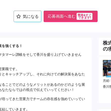
簡単&すぐ
応募画面へ進む
気になる
できます!
株
岐を強くする！
の
マタマーレ讃岐をそして香川を盛り上げていきません
営業職です。
りとキャッチアップし、それに向けての解決策をあなた
月給:
なることでどのようなメリットがあるのかどのような展
香川県
あなたならではの視点で伝えていってください！
が培ってきた営業力でチームの存在感を強めていってい
直結していきます。