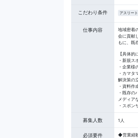
こだわり条件
アスリート
仕事内容
地域密着
会に貢献
もに、既
【具体的
・新規ス
・企業様
・カマタ
解決策の
・資料作
・既存の
メディア
・スポン
募集人数
1人
必須要件
◆営業経