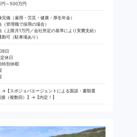
万円～500万円
険完備（雇用・労災・健康・厚生年金）
当（管理職で採用の場合）
当（上限月1万円／会社所定の基準により実費支給）
通勤可（駐車場あり）
08日
の定休日
始特別休暇
暇
暇
】→【スポジョバエージェントによる面談・書類選
面接（複数回）】→【内定！】