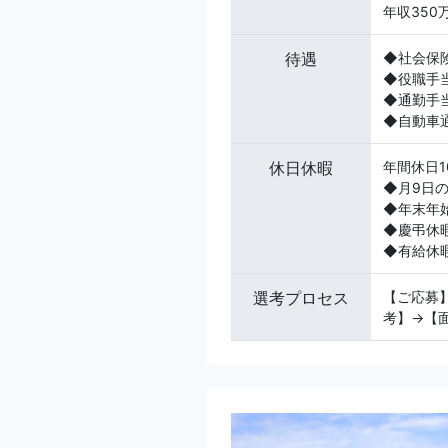
年収350
待遇
◆社会保
◆役職手
◆通勤手
◆自動車
休日休暇
年間休日1
◆月9日
◆年末年
◆慶弔休
◆有給休
選考プロセス
【ご応募
考】→【