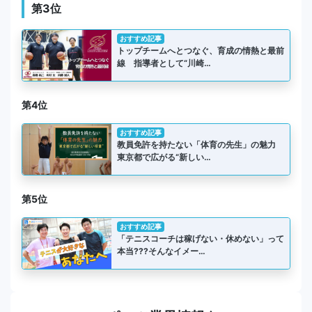
第3位
おすすめ記事
トップチームへとつなぐ、育成の情熱と最前
線 指導者として“川崎…
第4位
おすすめ記事
教員免許を持たない「体育の先生」の魅力
東京都で広がる“新しい…
第5位
おすすめ記事
「テニスコーチは稼げない・休めない」って
本当???そんなイメー…