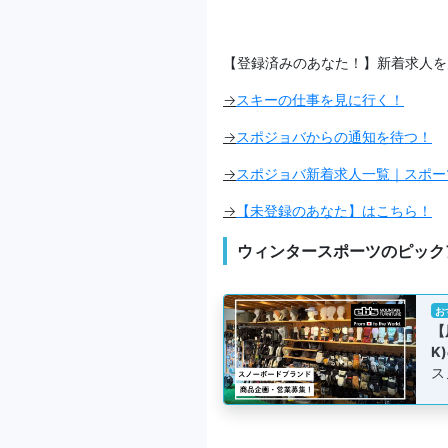
【登録済みのあなた！】新着求人を
→
スキーの仕事を見に行く！
→
スポジョバからの通知を待つ！
→
スポジョバ新着求人一覧｜スポー
→
【未登録のあなた】はこちら！
ウィンタースポーツのピック
お
【
K
ス