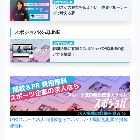
おすすめ記事
「バスケの魅力を伝えたい」佐賀バルーナー
ズで叶える夢
スポジョバ公式LINE
おすすめ記事
転職活動に有利？スポジョバ公式LINEの使
い方を解説！
(PR)スポーツ求人の掲載ならスポジョバ！期間無制限で掲載
費無料！