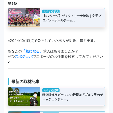
第5位
おすすめ求人
【SVリーグ】ヴィクトリーナ姫路｜女子プ
ロバレーボールチーム…
※2024/10/1時点で公開していた求人が対象。毎月更新。
あなたの
「気になる」
求人はありましたか？
ぜひ
スポジョバ
でスポーツのお仕事を検索してみてください
♪
最新の取材記事
おすすめ記事
猪突猛進ラガーマンの野望は「ゴルフ界のゲ
ームチェンジャー」