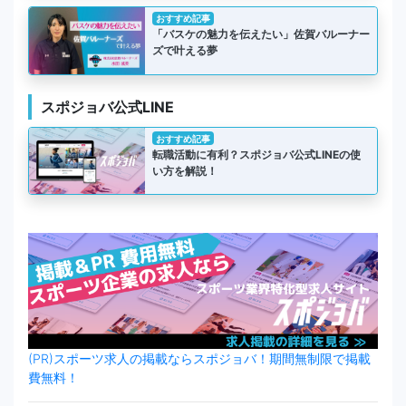
おすすめ記事
「バスケの魅力を伝えたい」佐賀バルーナー
ズで叶える夢
スポジョバ公式LINE
おすすめ記事
転職活動に有利？スポジョバ公式LINEの使
い方を解説！
(PR)スポーツ求人の掲載ならスポジョバ！期間無制限で掲載
費無料！