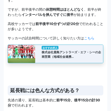
す。
ですが、前半後半の間の
休憩時間はほとんどなく
、前半が終
わったら
インターバルを挟んですぐに後半
が始まります。
高校サッカーでは
前半後半10分ずつの計20分
で行われること
が多いようです。
サッカーの試合時間について詳しく知りたい方は
こちら
おすすめ求人
株式会社鹿島アントラーズ・エフ・シーの企
画営業（地域社会連携…
延長戦には色んな方式がある？
先述の通り、延長戦は基本的に
前半15分、後半15分の計30
分
で行われます。