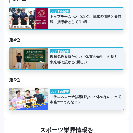
おすすめ記事
トップチームへとつなぐ、育成の情熱と最前
線 指導者として“川崎…
第4位
おすすめ記事
教員免許を持たない「体育の先生」の魅力
東京都で広がる“新しい…
第5位
おすすめ記事
「テニスコーチは稼げない・休めない」って
本当???そんなイメー…
スポーツ業界情報を