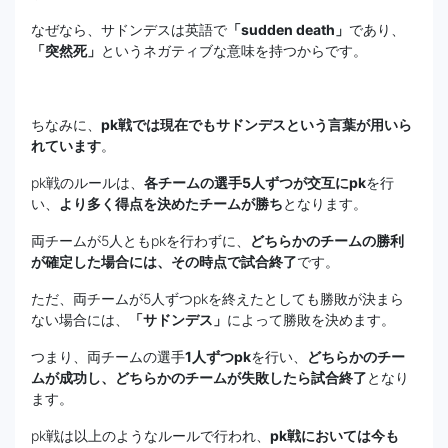
なぜなら、サドンデスは英語で
「sudden death」
であり、
「突然死」
というネガティブな意味を持つからです。
ちなみに、
pk戦では現在でもサドンデスという言葉が用いら
れています
。
pk戦のルールは、
各チームの選手5人ずつが交互にpk
を行
い、
より多く得点を決めたチームが勝ち
となります。
両チームが5人ともpkを行わずに、
どちらかのチームの勝利
が確定した場合には、その時点で試合終了
です。
ただ、両チームが5人ずつpkを終えたとしても勝敗が決まら
ない場合には、
「サドンデス」
によって勝敗を決めます。
つまり、両チームの選手
1人ずつpk
を行い、
どちらかのチー
ムが成功し、どちらかのチームが失敗したら試合終了
となり
ます。
pk戦は以上のようなルールで行われ、
pk戦においては今も