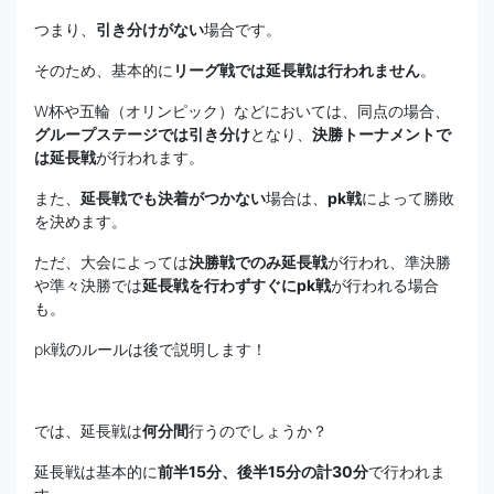
つまり、
引き分けがない
場合です。
そのため、基本的に
リーグ戦では延長戦は行われません
。
W杯や五輪（オリンピック）などにおいては、同点の場合、
グループステージでは引き分け
となり、
決勝トーナメントで
は延長戦
が行われます。
また、
延長戦でも決着がつかない
場合は、
pk戦
によって勝敗
を決めます。
ただ、大会によっては
決勝戦でのみ延長戦
が行われ、準決勝
や準々決勝では
延長戦を行わずすぐにpk戦
が行われる場合
も。
pk戦のルールは後で説明します！
では、延長戦は
何分間
行うのでしょうか？
延長戦は基本的に
前半15分、後半15分の計30分
で行われま