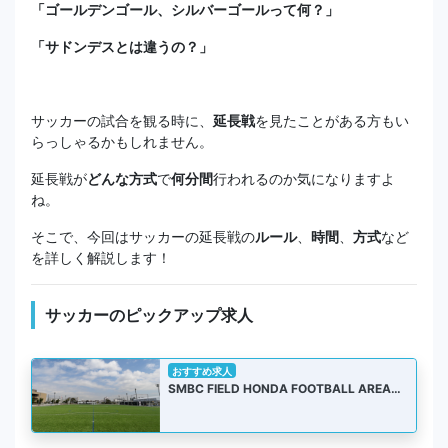
「ゴールデンゴール、シルバーゴールって何？」
「サドンデスとは違うの？」
サッカーの試合を観る時に、
延長戦
を見たことがある方もい
らっしゃるかもしれません。
延長戦が
どんな方式
で
何分間
行われるのか気になりますよ
ね。
そこで、今回はサッカーの延長戦の
ルール
、
時間
、
方式
など
を詳しく解説します！
サッカーのピックアップ求人
おすすめ求人
SMBC FIELD HONDA FOOTBALL AREA…