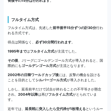
長後半の15分は行われます
。
フルタイム方式
フルタイム方式は、先述した
前半後半15分ずつの計30分
行わ
れる方式です。
得点は関係なく、
必ず30分間行われます
。
1995年まで
は
フルタイム方式
が主流でした。
その後
、Jリーグにゴールデンゴール方式が導入されると、国
際的にも
ゴールデンゴール方式
が主流となります。
2002年の日韓ワールドカップ後
には、反撃の機会を設ける
ことを目的として
シルバーゴール方式
が導入されました。
しかし、延長前半だけで試合が終わることの不平等さが懸念
され、
2004年以降
は再び
フルタイム方式
がとられていま
す。
近年では、
延長戦に突入したら交代枠が1枚増える
というルー