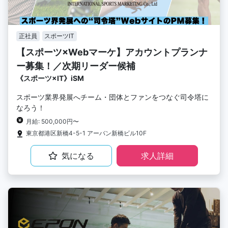
正社員
スポーツIT
【スポーツ×Webマーケ】アカウントプランナ
ー募集！／次期リーダー候補
《スポーツ×IT》iSM
スポーツ業界発展へチーム・団体とファンをつなぐ司令塔に
なろう！
月給: 500,000円〜
東京都港区新橋4-5-1 アーバン新橋ビル10F
気になる
求人詳細