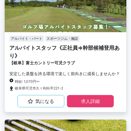
アルバイト・パート
スポーツジム・施設
アルバイトスタッフ《正社員⇒幹部候補登用あ
り》
【岐阜】富士カントリー可児クラブ
安定した基盤を誇る環境で楽しく前向きに成長しませんか？
時給: 1,070円〜
岐阜県可児市久々利向平221-2
気になる
求人詳細