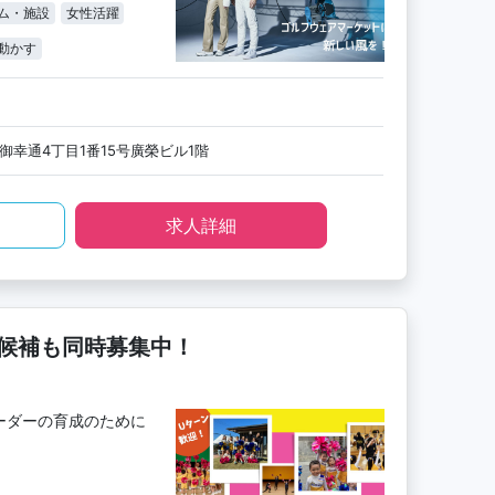
ム・施設
女性活躍
動かす
御幸通4丁目1番15号廣榮ビル1階
求人詳細
候補も同時募集中！
ーダーの育成のために