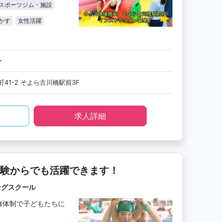
スポーツジム・施設
かす
女性活躍
〜
41-2 そよら古川橋駅前3F
求人詳細
験からでも活躍できます！
ングスクール
修体制で子どもたちに