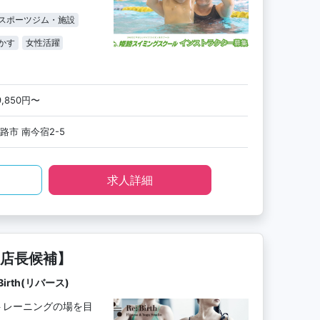
スポーツジム・施設
かす
女性活躍
9,850円〜
路市 南今宿2-5
求人詳細
店長候補】
rth(リバース)
トレーニングの場を目