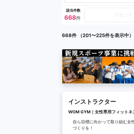
該当件数
リセット
668
件
668件 （201〜225件を表示中）
インストラクター
WOM GYM｜女性専用フィットネ
自ら目標に向かって取り組む女
づくりを！