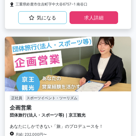
三重県鈴鹿市住吉町字中大谷6757−1 南谷口
気になる
求人詳細
正社員
スポーツイベント・ツーリズム
企画営業
団体旅行(法人・スポーツ等)｜京王観光
あなたにしかできない「旅」のプロデュースを！
月給: 232,000円〜