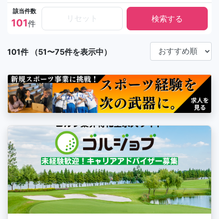
該当件数
リセット
101
件
101件 （51〜75件を表示中）