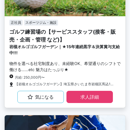
正社員
スポーツジム・施設
ゴルフ練習場の【サービススタッフ(接客・販
売・企画・管理 など)】
岩槻オルゴゴルフガーデン｜★15年連続黒字＆決算賞与支給
中!!!
物件を選べる社宅制度あり、未経験OK、希望通りのシフトで
働ける……etc 魅力はたっぷり★
月給: 250,000円〜
【岩槻オルゴゴルフガーデン】埼玉県さいたま市岩槻区馬込1125-1
気になる
求人詳細