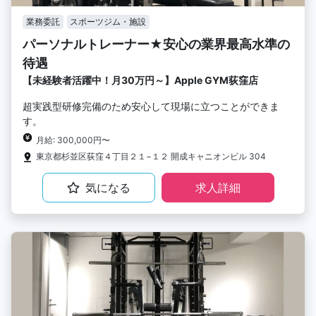
業務委託
スポーツジム・施設
パーソナルトレーナー★安心の業界最高水準の
待遇
【未経験者活躍中！月30万円～】Apple GYM荻窪店
超実践型研修完備のため安心して現場に立つことができま
す。
月給: 300,000円〜
東京都杉並区荻窪４丁目２１−１２ 開成キャニオンビル 304
気になる
求人詳細