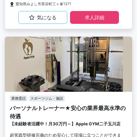
愛知県みよし市黒笹町三ヶ峯1271
気になる
求人詳細
業務委託
スポーツジム・施設
パーソナルトレーナー★安心の業界最高水準の
待遇
【未経験者活躍中！月30万円～】Apple GYM二子玉川店
超実践型研修完備のため安心して現場に立つことができま