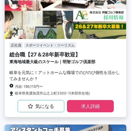
正社員
スポーツイベント・ツーリズム
総合職【27＆28年新卒歓迎】
東海地域最大級のスケール｜明智ゴルフ倶楽部
岐阜を元気に！アットホームな職場でのびのび個性を活かし
てみませんか？
月給: 186,115円〜
岐阜県美濃加茂市山之上町3300-1(本部所在地)
気になる
求人詳細