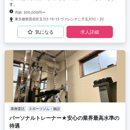
す。
月給: 300,000円〜
東京都世田谷区玉川2-15-13 ヴァレンナ二子玉川1C・2C
気になる
求人詳細
業務委託
スポーツジム・施設
パーソナルトレーナー★安心の業界最高水準の
待遇