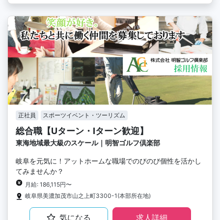
正社員
スポーツイベント・ツーリズム
総合職【Uターン・Iターン歓迎】
東海地域最大級のスケール｜明智ゴルフ倶楽部
岐阜を元気に！アットホームな職場でのびのび個性を活かし
てみませんか？
月給: 186,115円〜
岐阜県美濃加茂市山之上町3300-1(本部所在地)
気になる
求人詳細