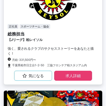
正社員
スポーツチーム・協会
総務担当
【Jリーグ】柏レイソル
強く、愛されるクラブのサクセスストーリーをあなたと描
く！
月給: 331,500円〜
千葉県柏市日立台1-2-50 三協フロンテア柏スタジアム内
気になる
求人詳細