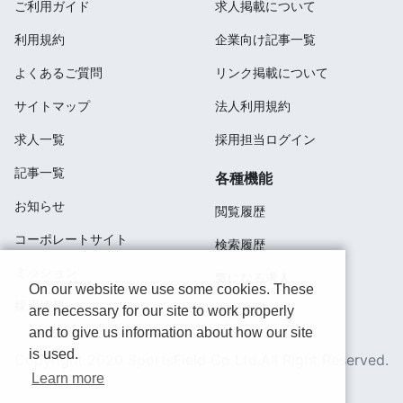
ご利用ガイド
求人掲載について
利用規約
企業向け記事一覧
よくあるご質問
リンク掲載について
サイトマップ
法人利用規約
求人一覧
採用担当ログイン
記事一覧
各種機能
お知らせ
閲覧履歴
コーポレートサイト
検索履歴
ミッション
気になる求人
On our website we use some cookies. These
採用情報
応募済み
are necessary for our site to work properly
and to give us information about how our site
is used.
Copyright 2020 SportsField Co Ltd.All Right Reserved.
Learn more