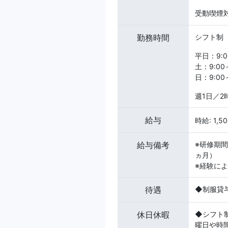
受動喫煙対
勤務時間
シフト制
平日：9:0
土：9:00
日：9:00～
週1日／2
給与
時給: 1,5
給与備考
※研修期
ヵ月）
※経験によ
待遇
◆制服貸
休日休暇
◆シフト
曜日や時