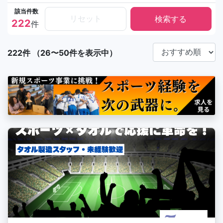
該当件数
リセット
222
件
222件 （26〜50件を表示中）