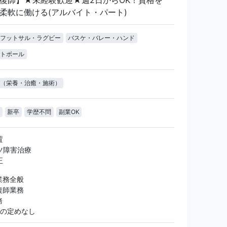
柔軟に働ける(アルバイト・パート)
フットサル・ラグビー
バスケ・バレー・ハンド
トボール
（栄養・治癒・施術）
新卒
学歴不問
副業OK
置
ツ障害治療
正
業務全般
復師業務
務
間の定めなし