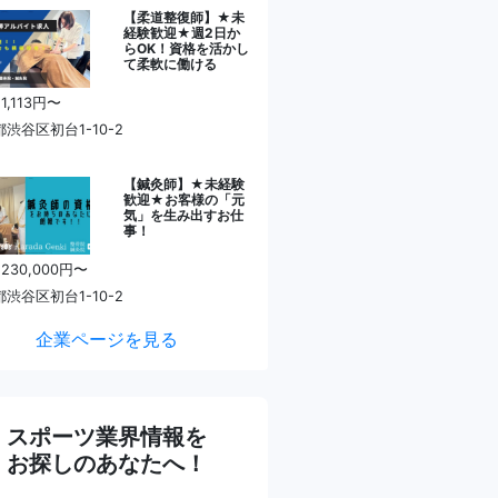
【柔道整復師】★未
経験歓迎★週2日か
らOK！資格を活かし
て柔軟に働ける
1,113円〜
渋谷区初台1-10-2
【鍼灸師】★未経験
歓迎★お客様の「元
気」を生み出すお仕
事！
 230,000円〜
渋谷区初台1-10-2
企業ページを見る
スポーツ業界情報を
お探しのあなたへ！