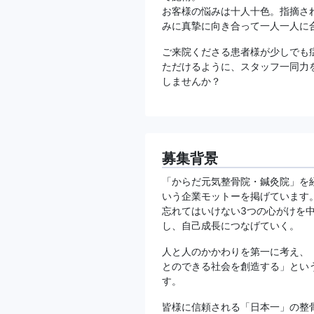
お客様の悩みは十人十色。指摘さ
みに真摯に向き合って一人一人に
ご来院くださる患者様が少しでも
ただけるように、スタッフ一同力
しませんか？
募集背景
「からだ元気整骨院・鍼灸院」を経
いう企業モットーを掲げています
忘れてはいけない3つの心がけを
し、自己成長につなげていく。
人と人のかかわりを第一に考え、
とのできる社会を創造する」とい
す。
皆様に信頼される「日本一」の整