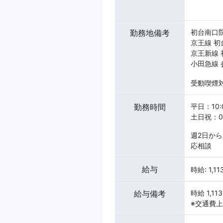
勤務地備考
初台南口
京王線 初
京王新線 
小田急線 
受動喫煙対
勤務時間
平日：10:0
土日祝：09
週2日から
応相談
給与
時給: 1,1
給与備考
時給 1,11
※交通費上