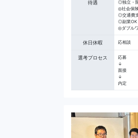
待遇
◎独立・
◎社会保
◎交通費
◎副業OK
◎ダブル
休日休暇
応相談
選考プロセス
応募
↓
面接
↓
内定