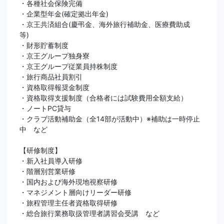
・各種社会保険完備
・企業型年金(確定拠出年金)
・京王共済組合(慶弔金、海外旅行補助金、医療費助成
等)
・財形貯蓄制度
・京王グループ独身寮
・京王グループ従業員持株制度
・旅行商品社員割引
・資格取得報奨金制度
・資格取得支援制度（合格者には試験費用全額支給）
・ノートPC貸与
・クラブ活動補助金（全14部が活動中）※補助は一時停止
中 など
【研修制度】
・新入社員導入研修
・階層別営業研修
・国内および海外現地視察研修
・マネジメント層向けリーダー研修
・旅程管理主任者資格取得研修
・総合旅行業務取扱管理者講習会受講 など