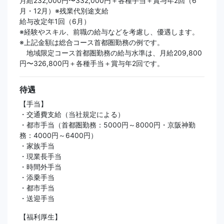
月給232,000円〜332,000円＋各種手当＋賞与年2回（6
月・12月）※残業代別途支給
給与改定年1回（6月）
※経験やスキル、前職の給与などを考慮し、優遇します。
※上記金額は総合コース首都圏勤務の例です。
地域限定コース首都圏勤務の給与水準は、月給209,800
円〜326,800円＋各種手当＋賞与年2回です。
待遇
【手当】
・交通費支給（当社規定による）
・都市手当（首都圏勤務：5000円～8000円・京阪神勤
務：4000円～6400円）
・家族手当
・現業長手当
・時間外手当
・添乗手当
・都市手当
・送迎手当
【福利厚生】