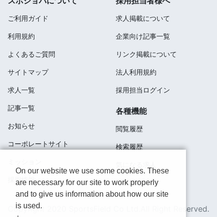
スポジョバについて
採用担当者様へ
ご利用ガイド
求人掲載について
利用規約
企業向け記事一覧
よくあるご質問
リンク掲載について
サイトマップ
法人利用規約
求人一覧
採用担当ログイン
記事一覧
各種機能
お知らせ
閲覧履歴
コーポレートサイト
検索履歴
ミッション
気になる求人
On our website we use some cookies. These
採用情報
応募済み
are necessary for our site to work properly
and to give us information about how our site
is used.
Copyright 2020 SportsField Co Ltd.All Right Reserved.