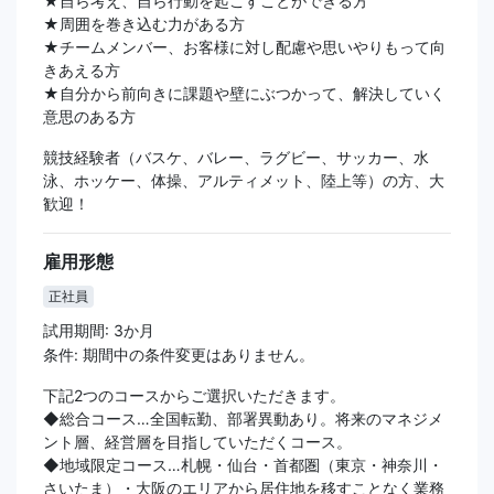
★自ら考え、自ら行動を起こすことができる方
★周囲を巻き込む力がある方
★チームメンバー、お客様に対し配慮や思いやりもって向
きあえる方
★自分から前向きに課題や壁にぶつかって、解決していく
意思のある方
競技経験者（バスケ、バレー、ラグビー、サッカー、水
泳、ホッケー、体操、アルティメット、陸上等）の方、大
歓迎！
雇用形態
正社員
試用期間: 3か月
条件: 期間中の条件変更はありません。
下記2つのコースからご選択いただきます。
◆総合コース…全国転勤、部署異動あり。将来のマネジメ
ント層、経営層を目指していただくコース。
◆地域限定コース…札幌・仙台・首都圏（東京・神奈川・
さいたま）・大阪のエリアから居住地を移すことなく業務