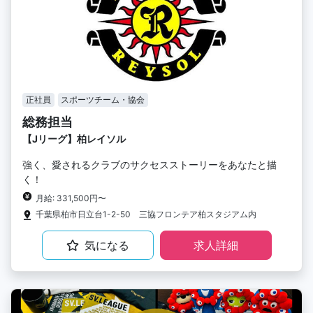
正社員
スポーツチーム・協会
総務担当
【Jリーグ】柏レイソル
強く、愛されるクラブのサクセスストーリーをあなたと描
く！
月給: 331,500円〜
千葉県柏市日立台1-2-50 三協フロンテア柏スタジアム内
気になる
求人詳細