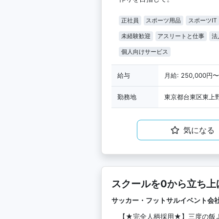
正社員
スポーツ用品
スポーツIT
未経験歓迎
アスリートと仕事
法
個人向けサービス
給与
月給: 250,000円〜
勤務地
東京都台東区東上野3
気になる
スクールを0から立ち上
も兼任歓迎）
サッカー・フットサルイベント会
【★完全人柄採用★】三度の飯