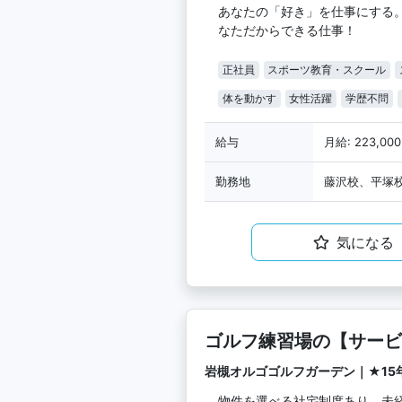
あなたの「好き」を仕事にする
なただからできる仕事！
正社員
スポーツ教育・スクール
体を動かす
女性活躍
学歴不問
給与
月給: 223,00
勤務地
藤沢校、平塚
気になる
ゴルフ練習場の【サービ
など)】
岩槻オルゴゴルフガーデン｜★15年
物件を選べる社宅制度あり、未