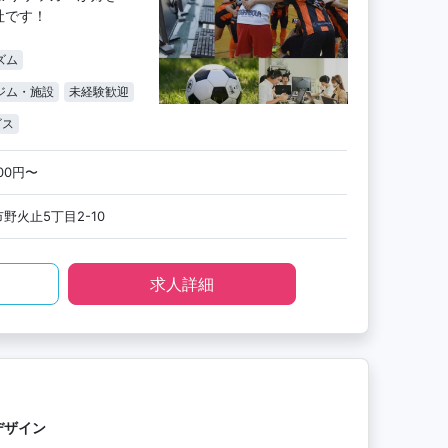
社です！
ズム
ジム・施設
未経験歓迎
ビス
000円〜
野火止5丁目2-10
求人詳細
デザイン