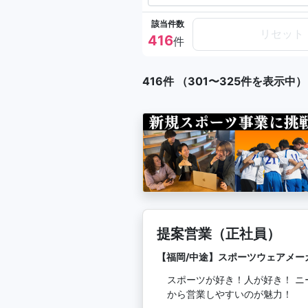
該当件数
リセット
416
件
416件 （301〜325件を表示中）
提案営業（正社員）
【福岡/中途】スポーツウェアメー
スポーツが好き！人が好き！ ニ
から営業しやすいのが魅力！