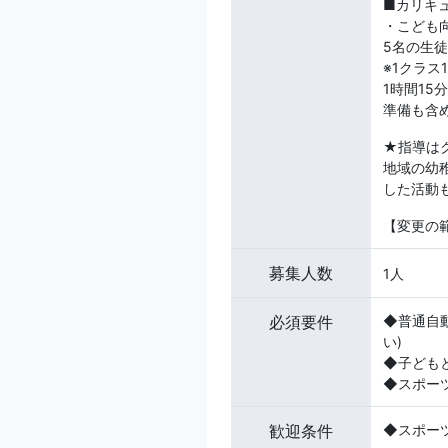
■カリキュ
・こども向
5名の生徒
※1クラス
1時間15
準備も含
★指導は
地域の幼
した活動
【変更の
募集人数
1人
必須要件
◆普通自
い)
◆子ども
◆スポー
歓迎条件
◆スポー