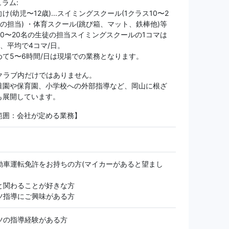
ラム:
け(幼児〜12歳)...スイミングスクール(1クラス10〜2
の担当) ・体育スクール(跳び箱、マット、鉄棒他)等
10〜20名の生徒の担当スイミングスクールの1コマは
分、平均で4コマ/日。
めて5〜6時間/日は現場での業務となります。
クラブ内だけではありません。
稚園や保育園、小学校への外部指導など、岡山に根ざ
も展開しています。
範囲：会社が定める業務】
動車運転免許をお持ちの方(マイカーがあると望まし
と関わることが好きな方
ツ指導にご興味がある方
ツの指導経験がある方