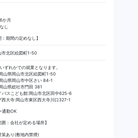
 6か月
更なし
間：期間の定めなし】
市北区絵図町1-50
舗いずれかでの就業となります。
:岡山県岡山市北区絵図町1-50
:岡山県岡山市中区さい 84-1
:岡山県総社市門田 381
イパスこども館:岡山市北区田中625-6
西大寺:岡山市東区西大寺川口327-1
ー通勤OK
範囲：会社が定める場所】
策あり(敷地内禁煙)