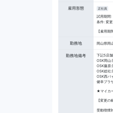
雇用形態
正社員
試用期間:
条件: 変
【雇用期
勤務地
岡山県岡山
勤務地備考
下記5店
OSK岡山
OSK藤原
OSK総社
OSK西バ
健幸プラザ
★マイカ
【変更の
受動喫煙対