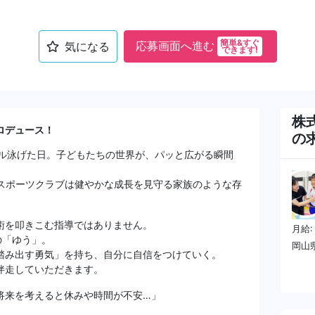
簡単&すぐ
応募画面へ進む
気になる
できます!
株
ロデュース！
の
トル泳げた日。子どもたちの世界が、パッと広がる瞬間
Kスポーツクラブは健やかな成長を見守る家族のような存
術を叩きこむ指導ではありません。
月給:
の「ゆう」。
岡山
踏み出す勇気」を持ち、自分に自信をつけていく。
伴走していただきます。
将来を考えると休みや時間が不安…」