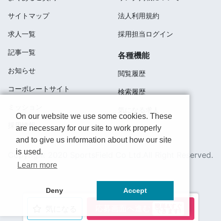
サイトマップ
法人利用規約
求人一覧
採用担当ログイン
記事一覧
各種機能
お知らせ
閲覧履歴
コーポレートサイト
検索履歴
ミッション
気になる求人
On our website we use some cookies. These
採用情報
are necessary for our site to work properly
応募済み
and to give us information about how our site
is used.
Copyright 2020 SportsField Co Ltd.All Right Reserved.
Learn more
Deny
Accept
簡単&すぐ
応募画面へ進む
気になる
できます!