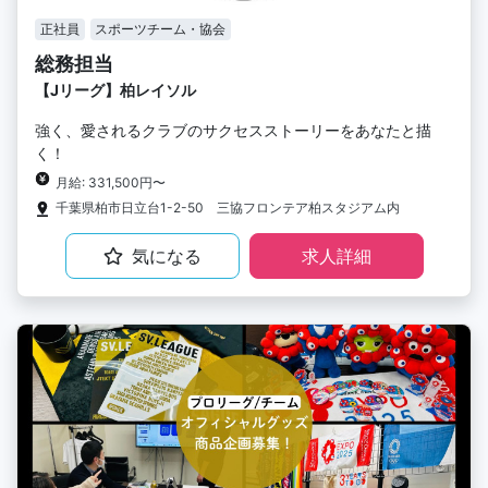
正社員
スポーツチーム・協会
総務担当
【Jリーグ】柏レイソル
強く、愛されるクラブのサクセスストーリーをあなたと描
く！
月給: 331,500円〜
千葉県柏市日立台1-2-50 三協フロンテア柏スタジアム内
気になる
求人詳細