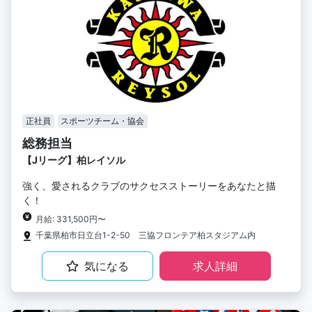
正社員
スポーツチーム・協会
総務担当
【Jリーグ】柏レイソル
強く、愛されるクラブのサクセスストーリーをあなたと描
く！
月給: 331,500円〜
千葉県柏市日立台1-2-50 三協フロンテア柏スタジアム内
気になる
求人詳細