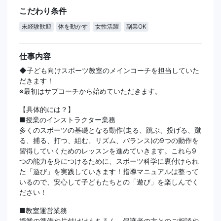
こだわり条件
未経験歓迎
体を動かす
女性活躍
副業OK
仕事内容
◆子ども向けスポーツ教室のメインコーチを担当していた
だきます！
※最初はサブコーチから始めていただきます。
【具体的には？】
■授業のインストラクター業務
多くのスポーツの基礎となる動作(走る、跳ぶ、投げる、蹴
る、捕る、打つ、組む、リズム、バランス)の9つの動作を
習得していくためのレッスンを進めていきます。これら9
つの能力を身につけるために、スポーツ科学に裏付けられ
た「遊び」を実践していきます！指導マニュアルは整って
いるので、安心して子どもたちとの「遊び」を楽しんでく
ださい！
■教室運営業務
授業の準備や片付けはもちろん、保護者の方とのご相談や