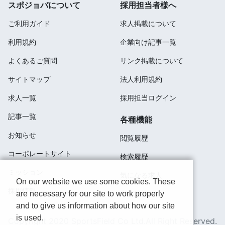
スポジョバについて
採用担当者様へ
ご利用ガイド
求人掲載について
利用規約
企業向け記事一覧
よくあるご質問
リンク掲載について
サイトマップ
法人利用規約
求人一覧
採用担当ログイン
記事一覧
各種機能
お知らせ
閲覧履歴
コーポレートサイト
検索履歴
ミッション
気になる求人
On our website we use some cookies. These
採用情報
are necessary for our site to work properly
応募済み
and to give us information about how our site
is used.
Copyright 2020 SportsField Co Ltd.All Right Reserved.