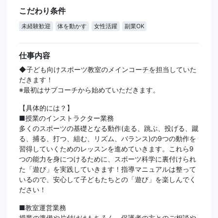
こだわり条件
未経験歓迎
体を動かす
女性活躍
副業OK
仕事内容
◆子ども向けスポーツ教室のメインコーチを担当していた
だきます！
※最初はサブコーチから始めていただきます。
【具体的には？】
■授業のインストラクター業務
多くのスポーツの基礎となる動作(走る、跳ぶ、投げる、蹴
る、捕る、打つ、組む、リズム、バランス)の9つの動作を
習得していくためのレッスンを進めていきます。これら9
つの能力を身につけるために、スポーツ科学に裏付けられ
た「遊び」を実践していきます！指導マニュアルは整って
いるので、安心して子どもたちとの「遊び」を楽しんでく
ださい！
■教室運営業務
授業の準備や片付けはもちろん、保護者の方とのご相談や