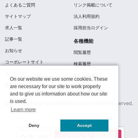
よくあるご質問
リンク掲載について
サイトマップ
法人利用規約
求人一覧
採用担当ログイン
記事一覧
各種機能
お知らせ
閲覧履歴
コーポレートサイト
検索履歴
ミッション
気になる求人
On our website we use some cookies. These
採用情報
are necessary for our site to work properly
応募済み
and to give us information about how our site
is used.
Copyright 2020 SportsField Co Ltd.All Right Reserved.
Learn more
Deny
Accept
簡単&すぐ
応募画面へ進む
気になる