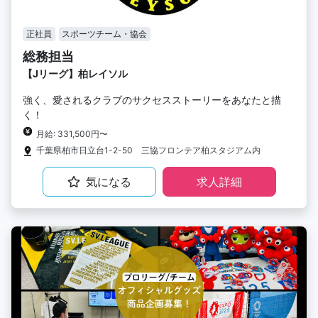
正社員
スポーツチーム・協会
総務担当
【Jリーグ】柏レイソル
強く、愛されるクラブのサクセスストーリーをあなたと描
く！
月給: 331,500円〜
千葉県柏市日立台1-2-50 三協フロンテア柏スタジアム内
気になる
求人詳細