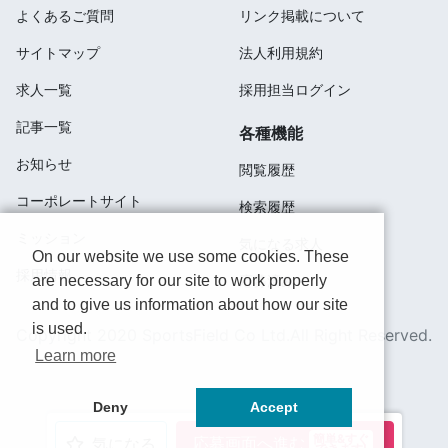
よくあるご質問
リンク掲載について
サイトマップ
法人利用規約
求人一覧
採用担当ログイン
記事一覧
各種機能
お知らせ
閲覧履歴
コーポレートサイト
検索履歴
ミッション
気になる求人
On our website we use some cookies. These
採用情報
are necessary for our site to work properly
応募済み
and to give us information about how our site
is used.
Copyright 2020 SportsField Co Ltd.All Right Reserved.
Learn more
Deny
Accept
簡単&すぐ
応募画面へ進む
気になる