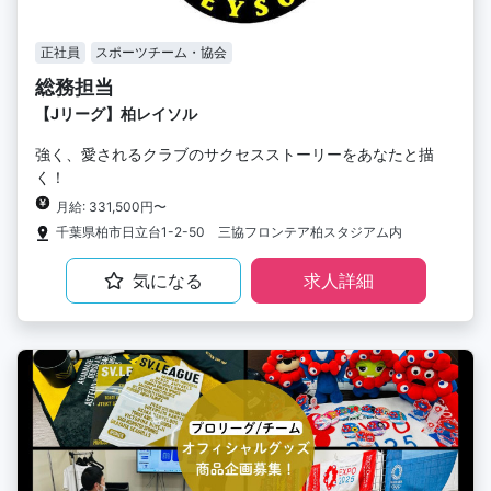
正社員
スポーツチーム・協会
総務担当
【Jリーグ】柏レイソル
強く、愛されるクラブのサクセスストーリーをあなたと描
く！
月給: 331,500円〜
千葉県柏市日立台1-2-50 三協フロンテア柏スタジアム内
気になる
求人詳細