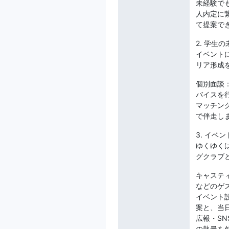
未経験で
人内定に
て提案で
2. 学生
イベント
リア形成
個別面談
バイスを
マッチン
で伴走し
3. イベ
ゆくゆく
グクラブ
キャステ
などのゲ
イベント
案と、当
広報・SN
の熱量を