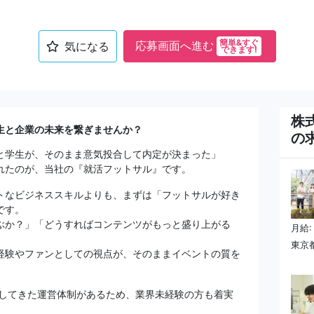
簡単&すぐ
応募画面へ進む
気になる
できます!
株式
生と企業の未来を繋ぎませんか？
の
と学生が、そのまま意気投合して内定が決まった」
れたのが、当社の『就活フットサル』です。
トなビジネススキルよりも、まずは「フットサルが好き
です。
ぶか？」「どうすればコンテンツがもっと盛り上がる
月給:
東京都
経験やファンとしての視点が、そのままイベントの質を
返してきた運営体制があるため、業界未経験の方も着実