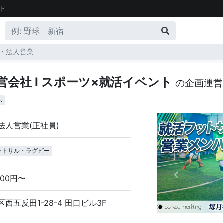
ト
・法人営業
DA運営会社 I スポーツ×就活イベント
の企画運営
ム
法人営業(正社員)
ットサル・ラグビー
000円〜
西五反田1-28-4 田口ビル3F