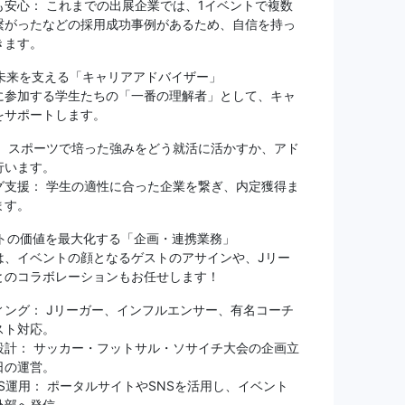
も安心： これまでの出展企業では、1イベントで複数
繋がったなどの採用成功事例があるため、自信を持っ
きます。
の未来を支える「キャリアアドバイザー」
に参加する学生たちの「一番の理解者」として、キャ
をサポートします。
： スポーツで培った強みをどう就活に活かすか、アド
行います。
グ支援： 学生の適性に合った企業を繋ぎ、内定獲得ま
ます。
ントの価値を最大化する「企画・連携業務」
は、イベントの顔となるゲストのアサインや、Jリー
とのコラボレーションもお任せします！
ィング： Jリーガー、インフルエンサー、有名コーチ
スト対応。
設計： サッカー・フットサル・ソサイチ大会の企画立
日の運営。
S運用： ポータルサイトやSNSを活用し、イベント
外部へ発信。