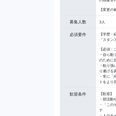
【変更の
募集人数
3人
必須要件
【学歴・
「スタン
【必須：
・自ら動
のために
・粘り強
り遂げる
・常に「
トをより
歓迎条件
【歓迎】
・部活動
・「この
ナ
・人のキ