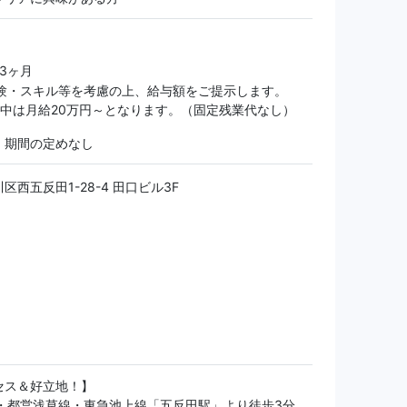
 3ヶ月
※経験・スキル等を考慮の上、給与額をご提示します。
間中は月給20万円～となります。（固定残業代なし）
：期間の定めなし
区西五反田1-28-4 田口ビル3F
セス＆好立地！】
線・都営浅草線・東急池上線「五反田駅」より徒歩3分