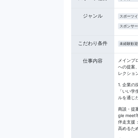
ジャンル
スポーツイ
スポンサー
こだわり条件
未経験歓迎
仕事内容
メインプ
への提案
レクショ
1. 企業
「いい学
ルを通じ
商談・提
gle m
伴走支援
高めるた