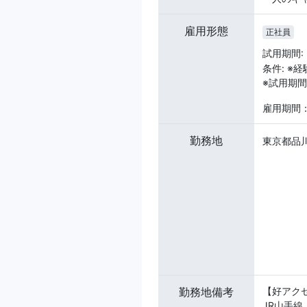
雇用形態
正社員
試用期間:
条件: 
※試用期
雇用期間
勤務地
東京都品川
勤務地備考
【好アク
JR山手